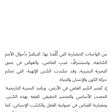
من الواجبات الحضارية التي كُلّفنا بها: التبصّرُ بأحوال الأمم
السّابقة، واستشرافُ غيبِ الماضي، والغوصُ في عمق
التجربة البشرية، وقد جسّدت السّنن الإلهية، التي تحكم
حركة الكون والإنسان والحياة.
إذ يُعتبر السّير العلمي في الأرض، ورصْد التجربة التاريخية:
المصدر الأساسي والمختبر الحقيقي للفقه بهذه السّنن،
ومعيارية القياس في صوابية الفعل والكسْب الإنساني، كما