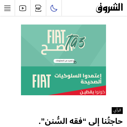
الرأي
حاجتُنا إلى “فقه السُّنن”.