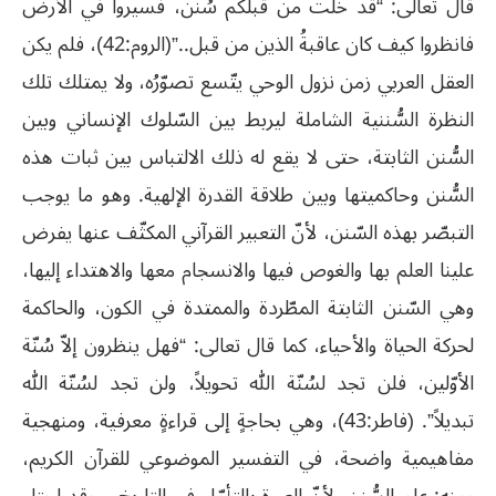
قال تعالى: “قد خَلَت من قبلكم سُنن، فسيروا في الأرض
فانظروا كيف كان عاقبةُ الذين من قبل..”(الروم:42)، فلم يكن
العقل العربي زمن نزول الوحي يتّسع تصوّرُه، ولا يمتلك تلك
النظرة السُّننية الشاملة ليربط بين السّلوك الإنساني وبين
السُّنن الثابتة، حتى لا يقع له ذلك الالتباس بين ثبات هذه
السُّنن وحاكميتها وبين طلاقة القدرة الإلهية. وهو ما يوجب
التبصّر بهذه السّنن، لأنّ التعبير القرآني المكثّف عنها يفرض
علينا العلم بها والغوص فيها والانسجام معها والاهتداء إليها،
وهي السّنن الثابتة المطّردة والممتدة في الكون، والحاكمة
لحركة الحياة والأحياء، كما قال تعالى: “فهل ينظرون إلاّ سُنّة
الأوّلين، فلن تجد لسُنّة الله تحويلاً، ولن تجد لسُنّة الله
تبديلاً”. (فاطر:43)، وهي بحاجةٍ إلى قراءةٍ معرفية، ومنهجية
مفاهيمية واضحة، في التفسير الموضوعي للقرآن الكريم،