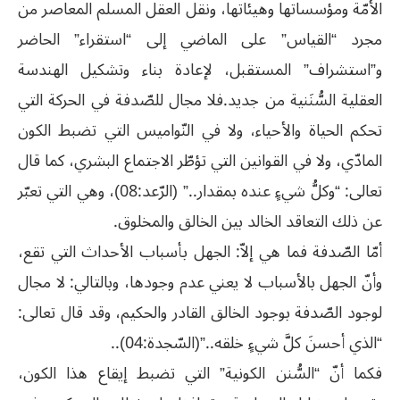
الأمّة ومؤسساتها وهيئاتها، ونقل العقل المسلم المعاصر من
مجرد “القياس” على الماضي إلى “استقراء” الحاضر
و”استشراف” المستقبل، لإعادة بناء وتشكيل الهندسة
العقلية السُّنَنية من جديد.فلا مجال للصّدفة في الحركة التي
تحكم الحياة والأحياء، ولا في النّواميس التي تضبط الكون
المادّي، ولا في القوانين التي تؤطّر الاجتماع البشري، كما قال
تعالى: “وكلُّ شيءٍ عنده بمقدار..” (الرّعد:08)، وهي التي تعبّر
عن ذلك التعاقد الخالد بين الخالق والمخلوق.
أمّا الصّدفة فما هي إلاّ: الجهل بأسباب الأحداث التي تقع،
وأنّ الجهل بالأسباب لا يعني عدم وجودها، وبالتالي: لا مجال
لوجود الصّدفة بوجود الخالق القادر والحكيم، وقد قال تعالى:
“الذي أحسنَ كلَّ شيءٍ خلقه..”(السّجدة:04)..
فكما أنّ “السُّنن الكونية” التي تضبط إيقاع هذا الكون،