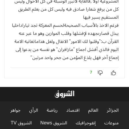
المشروعية أولا ,فالغاية لاتبرر الوسبلة في كل الأحوال وليس
كل من يرفع شعارا صادق فيه وليس كل من يعلم الطريق
المستقيم يسير فيها
فرغم الاخذ بالأسباب الصحيحةلحسم المعركة تجد تياراداخليا
يبذل قصارىجهده لإفشلها وقلب الموازين وهو ما عبر عنه
القرآن ب:"وقلبوا لك الامور" الانفال ولعل هذاماتعانيه الامة
اليوم فالذي أفشل اجماع "مازافران" هو نفسه من يدعوا إلى
إجماع آخر فهل يلذغ المؤمن من جحر واحد مرتين"
7
الجزائر
العالم
اقتصاد
رياضة
الرأي
جواهر
منوعات
إنفوجرافيك
الشروق News
الشروق TV