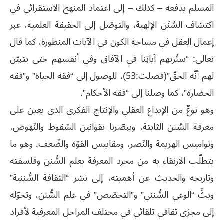
المسلم يدفعه – كذلك – إلى اعتماد المنهج الاستقرائي في
اكتشاف السُنَن الإلهية، والتوصّل إلى الحقيقة العلمية، عبر
إعمال العقل في مساحة الكون في الآيات المنظورة، كما قال
تعالى: “سنُريهم آياتِنا في الآفاق وفي أنفسهم حتى يتبيّن
لهم أنّه الحقّ”(فصلت:53)، للوصول إلى “فقه الحياة” و”فقه
الحضارة”، كما وصلنا إلى “فقه الأحكام”.
وهو نوعٌ من الإبداع العقلي والإنتاج الفكري الذي يعين على
معرفة السُنن الثابتة، ويبصّرنا بقوانين السّقوط والنّهوض،
ونواميس الهزيمة والنّصر، ومقاييس القوّة والضّعف. وهو ما
يتطلّب الارتقاء به من مجرد المعرفة بعلم السُّنن وفلسفته
وتاريخه والحديث عن أهميته، إلى نشر “الثقافة السُّننية”
وبثِّ “الوعي السُّنني” و”التخصّص” في علم السُّنن، وتحوّله
إلى مجرَى ثقافي تلقائي في مختلف المراحل المعرفية لأفراد