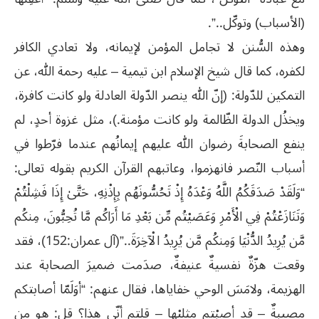
(الأسباب) وتوكّل..”.
وهذه السُّنن لا تجامل المؤمن لإيمانه، ولا تعادي الكافر
لكفره، كما قال شيخ الإسلام ابن تيمية – عليه رحمة الله، عن
التمكين للدّولة: (إنّ الله ينصر الدّولة العادلة ولو كانت كافرة،
ويخذُل الدولة الظّالمة ولو كانت مؤمنة.)، مثل غزوة أحدٍ، لم
ينفع الصحابةَ رضوان الله عليهم إيمانُهم عندما فرّطوا في
أسباب النّصر فانهزموا، وعاتبهم القرآن الكريم بقوله تعالى:
“وَلَقَدْ صَدَقَكُمُ اللَّهُ وَعْدَهُ إِذْ تَحُسُّونَهُم بِإِذْنِهِ، حَتَّىٰ إِذَا فَشِلْتُمْ
وَتَنَازَعْتُمْ فِي الْأَمْرِ وَعَصَيْتُم مِّن بَعْدِ مَا أَرَاكُم مَّا تُحِبُّونَ، مِنكُم
مَّن يُرِيدُ الدُّنْيَا وَمِنكُم مَّن يُرِيدُ الْآخِرَةَ..”(آل عمران:152)، فقد
وقعت هزّةٌ نفسيةٌ عنيفةٌ، صدَمت ضميرَ الصحابة عند
الهزيمة، ولامَسَ الوحي خفاياها، فقال عنهم: “أوَلَمّا أصابتكم
مصيبةٌ – قد أصبْتم مثليْها – قلتم أنّى هذا؟ قل: هو من