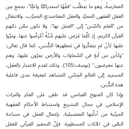
الممارسةً، وهو ما يتطلّب “فقْهًا استدراكيًّا واعيًّا”، يجمع بين
العقل الفقهي المجرّد والعقل المقاصديّ المجرّب، والانتقال
من “العلم بالسّنن” إلى “العمل بها”، ولا نكون ممّن ذمّهم
القرآن الكريم، إذ كلّما عَرَض عليهم سُنّةً أعْرَضُوا عنها، ومرّوا
عليها كأنْ لم يتفكّروا في تمظهرها السُّنني، كما قال تعالى:
“وكأين من آيةٍ في السّماوات والأرض يمرّون عليها، وهم
عنها معرضون.” (يوسف:105)، وذلك لعدم الاعتبار بالعقل،
المستنِد إلى العالم الحِسّي المشاهد لمعرفة مدى فاعلية
هذه السُّنن.
وإذا كان المنهج القياسي قد طغى على الفكر والتراث
الإسلامي في مجال التشريع واستنباط الأحكام الفقهية
الجزئية من أدلّتها التفصيلية، بإعمال العقل في مساحة
النصّ في الآيات المسطورة، فإنّ التحفيز القرآني للعقل