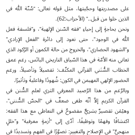
على مصدريتها وحجّيتها، مثل قوله تعالى: “سُنّة الله في
الذين خلوا من قبل..” (الأحزاب:62).
ونحن بحاجةٍ إلى إحياءِ “فقه السّنن الإلهية”، و”فلسفة فعل
الله في الوجود”، حتى نعود إلى دائرة “الفعل الإرادي”
و”الشهود الحضاري”، والخروج من حالة الكمون أو الرّكود الذي
تعاني منه الأمّة في هذا السّياق التاريخي البائس، رغم عمق
الخطاب السُّنَني القرآني المكثّف: تفصيلاً وتأصيلاً، ورغم
الحضور الإلهي المهيمن في الكون: شُهودًا وفاعليةً وتأثيرًا.
وبالرّغم من هذا الرّصيد المعرفي الثري لعلم السُّنن في
القرآن الكريم إلاّ أنّه طغى ضعفٌ في “الحسّ السُّنني”،
وهيْمَن تقصيرٌ بشريٌّ مفضوحٌ في التعاطي مع هذا الفقه:
اكتشافًا وفهمًا وتوظيفًا، أدّى إلى “أزمةٍ معرفية” و”خللٍ
منهجيٍّ” في الإصلاح والتغيير: تصوّرًا في الفهم وتسديدًا في