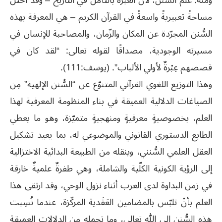
ومنه: علم السُّنن، لأنّ العبرة بالتأمّل في التاريخ – وقد احتل
مساحةً تعبيريةً واسعةً في القرآن الكريم – هي المعرفة بهذه
السُّنن المجرّدة عن المكان والزّمان، والمصاحبة للإنسان في
مسيرته الوجودية، مصداقًا لقوله تعالى: “لقد كان في
قصصهم عِبْرةٌ لأولي الألباب”. (يوسف:111).
وهذا التوزيع اللغوي القرآني المتنوّع عن “السُّنن الإلهية” مِن
الصياغات الدلالية العميقة في بناء المنظومة المعرفية لهذا
العلم، بخصوصيةٍ معرفيةٍ ومنهجيةٍ متميّزة، وهو ما يعطي
الطابع الدستوري القانوني والموضوعي له، بما يعيد تشكيل
العقل العلمي السُّنني، وينقله من الطبيعة البدائية الاختزالية
إلى الرؤية الكونية الكلّية والشاملة، وهي طفرةٌ علميةٌ خارقة
في زمن البداوة لدى العرب أثناء نزول الوحي، وقد ارتقى هذا
العلم بأنْ تلبّس بالمضامين العَقَدية المركّزة، عندما نُسِبت
هذه السُّنن إلى الله تعالى، وما تحمله من الدلالات العميقة