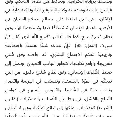
وتمسك يزواياه المترامية، وتحافظ على نظامه المحكم، وفق
قوانين رياضية وهندسية وكيميائية وفيزيائية وفلكية غايةً في
الإتقان، وهي التي تحافظ على مصالح وصلاح العمران في
الأرض، باعتبار الإنسان مُسْتخلفًا فيها ومُستعِمرًا لها، وفق
نظامٍ سُننيٍّ بديع، كما قال تعالى: “صُنع الله الذي أتقن كلَّ
شيء”. (النمل: 88)، فإنّ هناك سُننًا نفسيةً واجتماعية
وتاريخية تحكم الاجتماع البشري، قد جاءت وفق سُننٍ
تشريعية وأوامر تكليفية، تتجاوز الجانب التعبديّ، وتصل إلى
ضبط السُّلوك الإنساني، وفق نظامٍ سُنَنيٍّ دقيق، هي التي
تتحكّم في القوّة والضعف، وتتسبّب في الهزيمة والنّصر،
وتلعب دورًا في السُّقوط والنّهوض، وتُسهِم في عوامل
النّجاح والفشل، في ربطٍ بين الأسباب والمسبّبات (بقانون
السّببية) كمقدّماتٍ نملكها إلى نتائج تملكنا، وهي لا تتنافى
مع عبادة “التوكّل”، كما قال صلى الله عليه وسلّم: “أعقِلْها