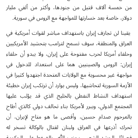
من خمسة آلاف قتيل من جنودها، وأكثر من ألفي مليار
دولار، خاصة بعد خسارتها للمواجهة مع الروس في سورية.
يقينا لن تجازف إيران باستهداف مباشر لقوات أمريكية في
العراق والمنطقة، سوف تسمح لترامب بتحشيد الأمريكيين
وحلفاء أمريكا لحرب مفتوحة على إيران، ولا يبدو أن حلفاء
إيران: الروس والصينيين هما على استعداد للدخول في
مواجهة غير محسوبة مع الولايات المتحدة اجتهدوا كثيرا في
الأزمة السورية لتحاشيها، وليس بوارد أن ترتكب إيران خطيئة
استهداف النشاط النفطي بالخليج الذي قد يؤلب عليها
المجتمع الدولي، ويبرر لأمريكا بناء تحالف دولي كالذي أطاح
بالمرحوم صدام حسين، وأقصى ما هو متاح لإيران، أن
تحرك أذرعها في العراق ولبنان لقتال بالوكالة تسخر له
فصائل الحشد الشعبي وحزب الله، والضغط على الحكومة