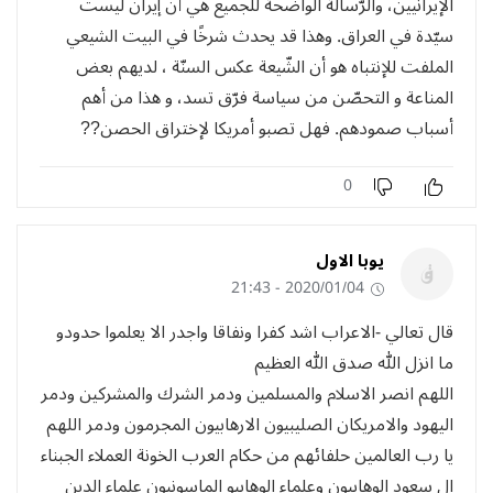
الإيرانيين، والرّسالة الواضحة للجميع هي أن إيران ليست
سيّدة في العراق. وهذا قد يحدث شرخًا في البيت الشيعي
الملفت للإنتباه هو أن الشّيعة عكس السنّة ، لديهم بعض
المناعة و التحصّن من سياسة فرّق تسد، و هذا من أهم
أسباب صمودهم. فهل تصبو أمريكا لإختراق الحصن??
0
يوبا الاول
2020/01/04 - 21:43
قال تعالي -الاعراب اشد كفرا ونفاقا واجدر الا يعلموا حدودو
ما انزل الله صدق الله العظيم
اللهم انصر الاسلام والمسلمين ودمر الشرك والمشركين ودمر
اليهود والامريكان الصليبيون الارهابيون المجرمون ودمر اللهم
يا رب العالمين حلفائهم من حكام العرب الخونة العملاء الجبناء
ال سعود الوهابيون وعلماء الوهابيو الماسونيون علماء الدين