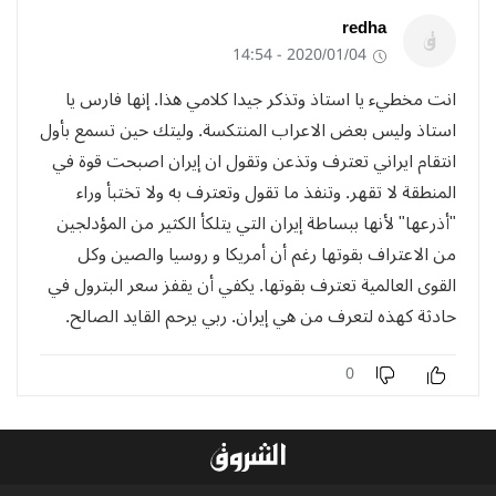
redha
2020/01/04 - 14:54
انت مخطيء يا استاذ وتذكر جيدا كلامي هذا. إنها فارس يا
استاذ وليس بعض الاعراب المنتكسة. وليتك حين تسمع بأول
انتقام ايراني تعترف وتذعن وتقول ان إيران اصبحت قوة في
المنطقة لا تقهر. وتنفذ ما تقول وتعترف به ولا تختبأ وراء
"أذرعها" لأنها ببساطة إيران التي يتلكأ الكثير من المؤدلجين
من الاعتراف بقوتها رغم أن أمريكا و روسيا والصين وكل
القوى العالمية تعترف بقوتها. يكفي أن يقفز سعر البترول في
حادثة كهذه لتعرف من هي إيران. ربي يرحم القايد الصالح.
0