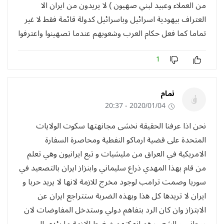
من العملاء وعبيد لبني صهيون ) لا يريدون من ايران الا
العتراف بيهودية اسرائيل وباسرائيل كدولة قائمة فقط لا غير
تماما كما فعل حكام العرب وشعوبهم عندما تصهينوا واعترفوا
1
نمام
2020/01/04 - 20:37
نحن اذا عرفنا الحقيقة نخشى مجانهتها سكوت الولايات
المتحدة على قضية ارماكو النفطية ومحاصرة السفارة
الامريكية في العراق من مليشيات و تبع ايرانيون وهي تعلم
من قام بهذا المهدي ذراع سليماني وابنزاز ايران بالتصعيد في
سوريا وصمت ترامب لوجود مخرج للازمة لانها لا يريد حربا و
ايران لا تريدها كل هذا وبهذه الضربة ستتراجع ايران عن
الابتزاز وان كان الرد بتفاهم دولي وستدخل المفاوضات لان
روحاني و الشعب هم انهكتهم ضغوط الازمة ما يؤدي الى