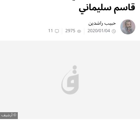
قاسم سليماني
حبيب راشدين
11
2975
2020/01/04
أرشيف