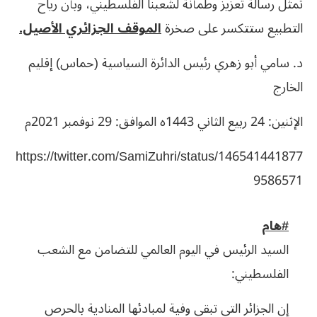
تمثل رسالة تعزيز وطمأنة لشعبنا الفلسطيني، وبأن رياح
التطبيع ستتكسر على صخرة
الموقف الجزائري الأصيل.
د. سامي أبو زهري رئيس الدائرة السياسية (حماس) إقليم
الخارج
الإثنين: 24 ربيع الثاني 1443ه الموافق: 29 نوفمبر 2021م
https://twitter.com/SamiZuhri/status/146541441877
9586571
#هام
السيد الرئيس في اليوم العالمي للتضامن مع الشعب
الفلسطيني:
إن الجزائر التي تبقى وفية لمبادئها المنادية بالحرص