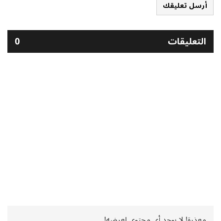
أرسل تعليقك
التعليقات
0
معذرة! لا يوجد أي محتوى لعرضه!