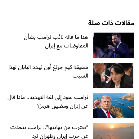
مقالات ذات صلة
هذا ما قاله نائب ترامب بشأن
المفاوضات مع إيران
شقيقة كيم جونغ أون تهدد اليابان لهذا
السبب
ترامب يعود إلى لغة التهديد.. ماذا قال
عن إيران ومضيق هرمز؟
“تقترب من نهايتها”.. ترامب يتحدث
عن حرب إيران وطهران ترد