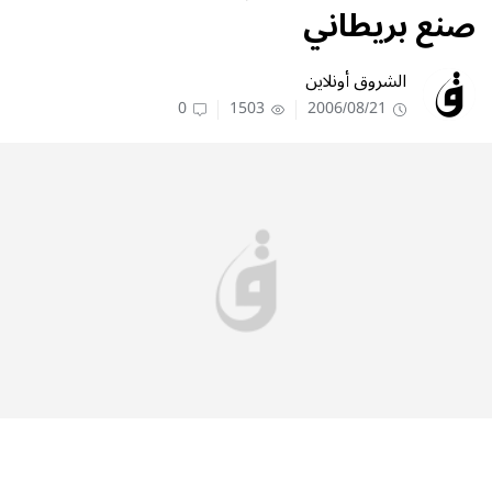
صنع بريطاني
الشروق أونلاين
0
1503
2006/08/21