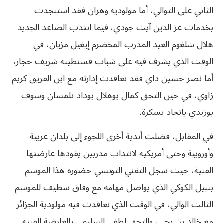
الثاني على التوالي، أما مولودية وهران فقد استنجدت
بخدمات عز الدين آيت جودي، فيما انتدب الصاعد الجديد
هلال شلغوم العيد المدرب المخضرم إيغيل مزيان، في
الوقت الذي يشرف فيه على شباب قسنطينة شريف حجار،
أما نصر حسين داي فقد تعاقدت إدارته مع ابن الفريق كريم
زاوي، في حين التحق كمال بوهلال بوداد تلمسان وسوف
بوزيدي باتحاد بسكرة.
في المقابل، فضلت أندية أخرى اللجوء إلى بلدان عربية
وأوروبية وحتى أمريكية لانتداب مدربين يقودها عارضتها
الفنية، حيث سجل التقني التونسي حضوره هذا الموسم
بنبيل الكوكي الذي يواصل مهامه مع وفاق سطيف للموسم
الثالث الوالي، في الوقت الذي تعاقدت فيه مولودية الجزائر
مع خالد بن يحي، والتحق لطفي السليمي بالعارضة الفنية