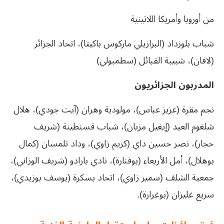
من أوروبا وأمريكا اللاتينية
شباب بلوزداد (البرازيلي ماركوس باكيتا)، اتحاد الجزائر
(لافان)، شبيبة القبائل (سطمبولي)
المدربون الجزائريون
نجم مقرة (عزيز عباس)، مولودية وهران (آيت جودي)، هلال
شلغوم العيد (إيغيل مزيان)، شباب قسنطينة (شريف
حجار)، نصر حسين داي (كريم زاوي)، وداد تلمسان (كمال
بوهلال)، أمل الأربعاء (بوفنارة)، نادي بارادو (شريف الوزاني)،
جمعية الشلف (سمير زاوي)، اتحاد بسكرة (يوسف بوزيدي)،
سريع غليزان (بوغرارة).