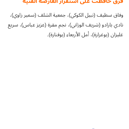
فرق حافظت على استقرار العارضة الفنية
وفاق سطيف (نبيل الكوكي)، جمعية الشلف (سمير زاوي)،
نادي بارادو (شريف الوزاني)، نجم مقرة (عزيز عباس)، سريع
غليزان (بوغرارة)، أمل الأربعاء (بوفنارة).