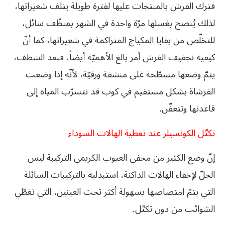
فترك الفرش بالمنتجات عليها لفترة طويلة يتلف شعيراتها،
لذلك يُنصح بغسلها مرّة واحدة في الشهر بمنظّف سائل،
للتخلّص من بقايا المكياج المتراكمة في شعيراتها، كما أنّ
كيفية تجفيف الفرش أمر بالغ الأهميّة أيضاً، فبعد الشطف،
يتمّ وضعها مسطّحة على منشفة ورقيّة، لأنّه إذا وضعت
الفرشاة بشكل مستقيم في كوب قد تتسرّب المياه إلى
قاعدتها وتتعفّن.
تكتّل الكونسيلر عند تغطية الهالات السوداء
إنّ وضع الكثير من مخفي العيوب الكريمي التركيبة ليس
الحلّ لإخفاء الهالات الداكنة، استبدليه بالتركيبات السائلة
التي يتمّ امتصاصها بسهولة أكثر تحت العينين، التي تغطّي
الشوائب من دون تكتّل.