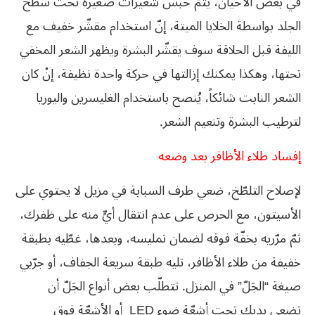
في بعض الأحيان، يتمّ حبس شعيرات صغيرة تحت سطح
الجلد بواسطة الخلايا الميتة، إنّ استخدام مقشّر خفيف مع
الليفة قبل الحلاقة سوف يقشّر البشرة ويظهر الشعر المخفي
تحتها، وهكذا يمكنك إزالتها في حركة واحدة نظيفة، إنْ كان
الشعر النابت شائكاً، يُنصح باستخدام الغليسرين واليوريا
لترطيب البشرة وتنعيم الشعر.
إفساد طلاء الأظافر بعد وضعه
لإصلاح التلطّخ، ضعي طرف السبابة في مزيل لا يحتوي على
الأسيتون، مع الحرص على عدم انتقال أيٍّ منه على ظفرك،
ثمّ مرّريه بخفّة فوقه لضمان تمليسه، وبعدها، غطّيه بطبقة
خفيفة من طلاء الأظافر، تليه طبقة سريعة الجفاف، أو جرّبي
صيغة “الجَلّ” في المنزل. تتطلّب بعض أنواع الجَلّ أن
تضعي يديك تحت أشعّة ضوء
LED
أو الأشعّة فوق