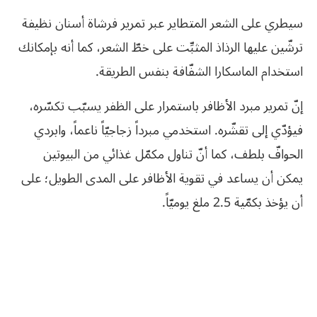
سيطري على الشعر المتطاير عبر تمرير فرشاة أسنان نظيفة
ترشّين عليها الرذاذ المثبِّت على خطّ الشعر، كما أنه بإمكانك
استخدام الماسكارا الشفّافة بنفس الطريقة.
إنّ تمرير مبرد الأظافر باستمرار على الظفر يسبّب تكسّره،
فيؤدّي إلى تقشّره. استخدمي مبرداً زجاجيّاً ناعماً، وابردي
الحوافّ بلطف، كما أنّ تناول مكمّل غذائي من البيوتين
يمكن أن يساعد في تقوية الأظافر على المدى الطويل؛ على
أن يؤخذ بكمّية 2.5 ملغ يوميّاً.