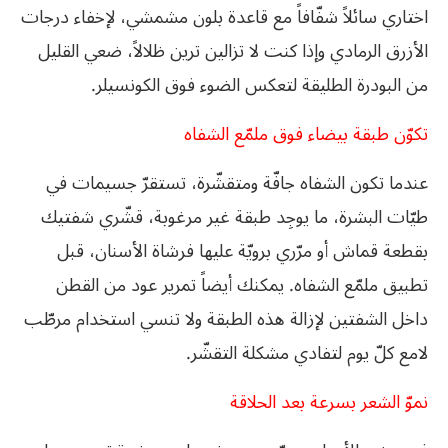
اختاري سائلاً شفّافاً مع قاعدة بلون مشمشي، لإخفاء درجات
الأزرق الرمادي وإذا كنت لا تزالين ترين ظلالاً، ضعي القليل
من البودرة الطليقة لتعكس الضوء فوق الكونسيلر.
تكوّن طبقة بيضاء فوق ملمّع الشفاه
عندما تكون الشفاه جافّة ومتقشّرة، تستقرّ جسيمات في
طيّات البشرة، ما يوجِد طبقة غير مرغوبة، قشّري شفتيك
بقطعة قماش أو مرّري برويّة عليها فرشاة الأسنان، قبل
تطبيق ملمّع الشفاه. يمكنك أيضاً تمرير عود من القطن
داخل الشفتين لإزالة هذه الطبقة ولا تنسي استخدام مرطّب
لامع كلّ يوم لتفادي مشكلة التقشّر.
نموّ الشعر بسرعة بعد الحلاقة