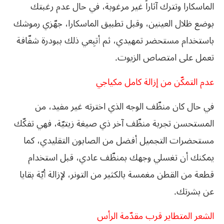
الماسكارا وتترك آثاراً غير مرغوبة، في حال عدم رغبتك
بوضع ظلال العينين، وقبل تطبيق الماسكارا، جهّزي رموشك
باستخدام مستحضر تمهيدي، ثم أتبِعي ذلك ببودرة شفّافة
تعمل على امتصاص الزيوت.
عدم التمكّن من إزالة كامل مكياجي
في حال كان منظّف الوجه الذي اخترته غير مفيد، من
المستحسن تجربة منظّف آخر ذي صيغة زيتيّة، فهي تفكّك
مستحضرات التجميل أفضل من الصابون التقليدي، كما
يمكنك أن تغسلي وجهك بمنظّف عادي، قبل استخدام
قطعة من القطن مغمسة بالكثير من التونر، لإزالة أيّة بقايا
عن بشرتك.
الشعر المتطاير قرب مقدّمة الرأس