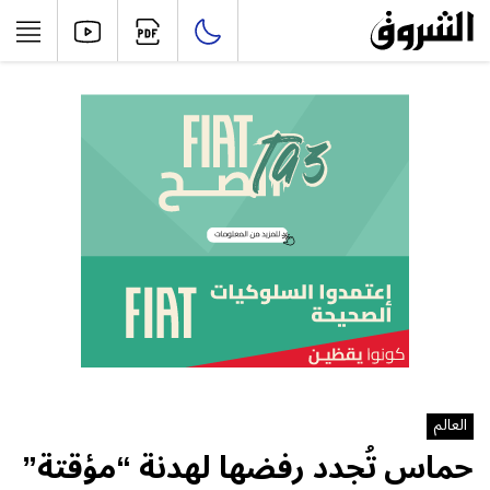
العالم
حماس تُجدد رفضها لهدنة “مؤقتة”