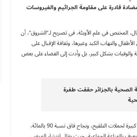
 مضادة قادرة على مقاومة الجراثيم والفيروسات
ل، المختص في علم الأوبئة، في تصريح لـ”الشروق”، أن
أطفال والتهاب الكبد وغيرها، وثقافة الإقبال على
 والوفيات بشكل كبير، بل وأدت إلى القضاء على بعض
 الصحية بالجزائر حققت طفرة
حية
وثمن سكحال، الجهود الحثيثة التي أدت إلى تغطية كبيرة لحملات التلقيح، ونجاح فاق نسبة 90 بالمائة،
 يعرف بالمناعة الجماعية، حيث يقلل انتشار المرض