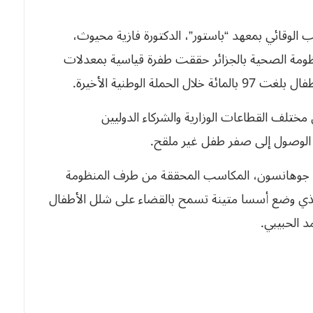
 الوقائي بمعهد “باستور”، الدكتورة فازية محيوث،
لمنظومة الصحية بالجزائر حققت طفرة قياسية بمعدلات
ة الوطنية الأخيرة.
ختلف القطاعات الوزارية والشركاء الدوليين
 الوصول إلى صفر طفل غير ملقح.
نا جوهانسون، المكاسب المحققة من طرف المنظومة
ة الجزائرية، والمرسوم التاريخي لعام 1969، الذي وضع أسسا متينة تسمح بالقضاء على شلل الأطفال
مد الحبيبي.