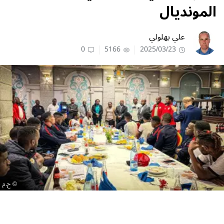
المونديال
علي بهلولي
0
5166
2025/03/23
ح.م