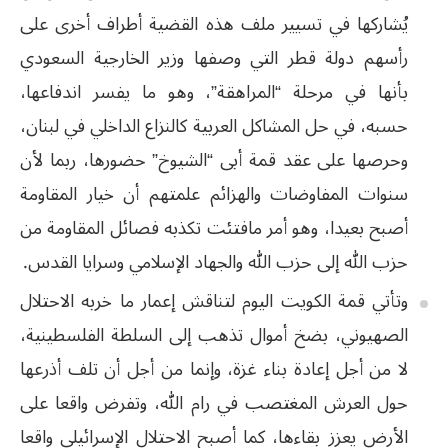
يُشاركها في تسيير ملف هذه القضية أطراف أخرى على
رأسهم دولة قطر التي وصفها وزير الخارجية السعودي
بأنها في مرحلة “المراهقة”، وهو ما يفسر اندفاعها،
حسبه، في حل المشاكل العربية كالنزاع الداخلي في لبنان،
وحرصها على عقد قمة أبى “الشيوخ” حضورها، ربما لأن
سنوات المفاوضات والهزائم علمتهم أن خيار المقاومة
أصبح بعيدا، وهو أمر مافتئت تكذبه فصائل المقاومة من
حزب الله إلى حزب الله والجهاد الإسلامي وسرايا القدس.
وتأتي قمة الكويت اليوم لتناقش إعمار ما خربه الاحتلال
الصهيوني، بضخ أموال تذهب إلى السلطة الفلسطينية،
لا من أجل إعادة بناء غزة، وإنما من أجل أن تلف أذرعها
حول العرش المغتصب في رام الله، وتفرض واقعا على
الأرض يعزز بقاءها، كما أصبح الاحتلال الإسرائيلي واقعا