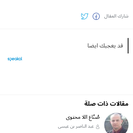
شارك المقال
قد يعجبك ايضا
مقالات ذات صلة
صُنّاع اللا محتوى
عبد الناصر بن عيسى