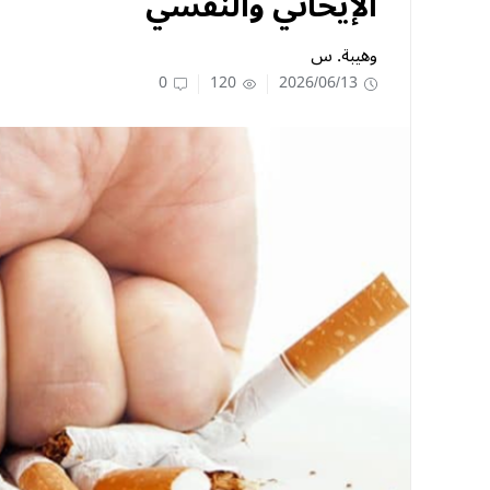
الإيحائي والنفسي
وهيبة. س
0
120
2026/06/13