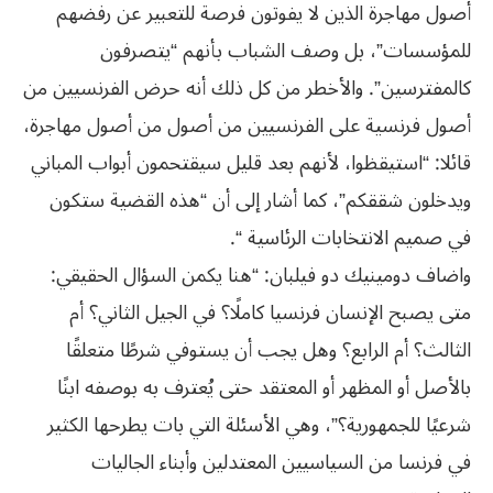
أصول مهاجرة الذين لا يفوتون فرصة للتعبير عن رفضهم
للمؤسسات”، بل وصف الشباب بأنهم “يتصرفون
كالمفترسين”. والأخطر من كل ذلك أنه حرض الفرنسيين من
أصول فرنسية على الفرنسيين من أصول من أصول مهاجرة،
قائلا: “استيقظوا، لأنهم بعد قليل سيقتحمون أبواب المباني
ويدخلون شققكم”، كما أشار إلى أن “هذه القضية ستكون
في صميم الانتخابات الرئاسية “.
واضاف دومينيك دو فيلبان: “هنا يكمن السؤال الحقيقي:
متى يصبح الإنسان فرنسيا كاملًا؟ في الجيل الثاني؟ أم
الثالث؟ أم الرابع؟ وهل يجب أن يستوفي شرطًا متعلقًا
بالأصل أو المظهر أو المعتقد حتى يُعترف به بوصفه ابنًا
شرعيًا للجمهورية؟”، وهي الأسئلة التي بات يطرحها الكثير
في فرنسا من السياسيين المعتدلين وأبناء الجاليات