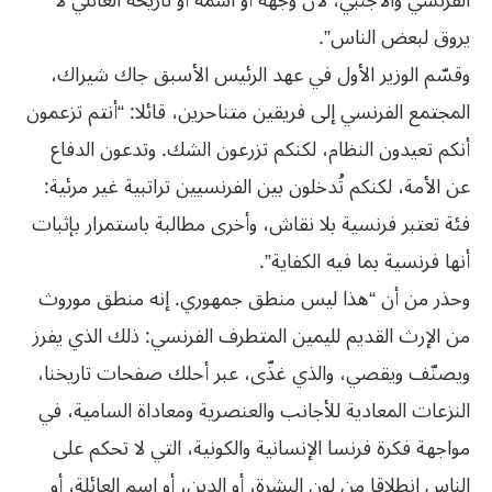
الفرنسي والأجنبي، لأن وجهه أو اسمه أو تاريخه العائلي لا
يروق لبعض الناس”.
وقسّم الوزير الأول في عهد الرئيس الأسبق جاك شيراك،
المجتمع الفرنسي إلى فريقين متناحرين، قائلا: “أنتم تزعمون
أنكم تعيدون النظام، لكنكم تزرعون الشك. وتدعون الدفاع
عن الأمة، لكنكم تُدخلون بين الفرنسيين تراتبية غير مرئية:
فئة تعتبر فرنسية بلا نقاش، وأخرى مطالبة باستمرار بإثبات
أنها فرنسية بما فيه الكفاية”.
وحذر من أن “هذا ليس منطق جمهوري. إنه منطق موروث
من الإرث القديم لليمين المتطرف الفرنسي: ذلك الذي يفرز
ويصنّف ويقصي، والذي غذّى، عبر أحلك صفحات تاريخنا،
النزعات المعادية للأجانب والعنصرية ومعاداة السامية، في
مواجهة فكرة فرنسا الإنسانية والكونية، التي لا تحكم على
الناس انطلاقا من لون البشرة، أو الدين، أو اسم العائلة، أو