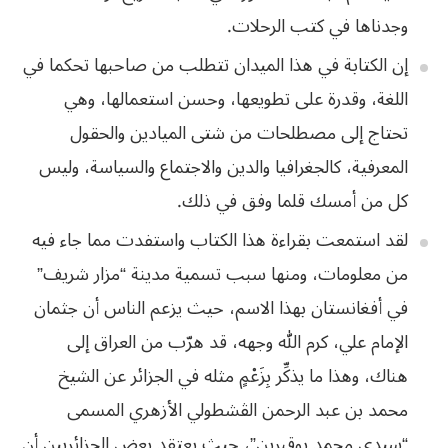
وجدناها في كتب
الرحلات
.
إن الكتابة في هذا
الميدان تتطلب من صاحبها تحكما في
اللغة، وقدرة على تطويعها، وحسن استعمالها، وهي
تحتاج إلى مصطلحات من شتى الميادين والحقول
المعرفية، كالجغرافيا والدين والاجتماع
والسياسة، وليس
كل من أمسك قلما وفق في ذلك
.
لقد استمعت بقراءة
هذا الكتاب واستفدت مما جاء فيه
من معلومات، ومنها سبب تسمية مدينة “مزار شريف”
في
أفغانستان بهذا الاسم، حيث يزعم الناس أن جثمان
الإمام علي، كرم الله وجهه، قد هرّب
من العراق إلى
هناك، وهذا ما يذكِّر بِزَعْمٍ مثله في الجزائر عن الشيخ
محمد بن عبد
الرحمن الڤشطولي الأزهري المسمى
“سيدي محمد بوقبرين”، حيث يعتقد بعض الجزائريين أن