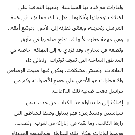
ولقاءات مع قياداتها السياسية، ونخبها
الثقافية على
اختلاف توجهاتها وأفكارها.. وكل ذ لك مما يزيد في خبرة
المراسل
وتجربته،
ويعمّق
نظرته
إلى
الأمور،
ويوسّع
أفقه
..
وهي مهمة خطرة؛
لأنها قد توقع صاحبها في مآزق،
وتضعه في محارج، وقد تؤدي به إلى التهلكة، خاصة في
المناطق الساخنة التي تعرف توترات، وتعاني داء
الخلافات، وتعيش مشكلات، ويكون فيها
صوت الرصاص
والانفجارات هو الأطغى على جميع الأصوات، وكم من
مراسل ذهب ضحية تلك
النزاعات
.
إضافة إلى ما
يتناوله هذا الكتاب من حديث عن
سياسيين وعسكريين؛ فهو يتناول وصفا للمناطق التي
زارها الكاتب، وما لقيه في زياراته من لغوب، ونصب،
ووصفا لعادات سكان تلك المناطق
وتقاليدهم الحسناء