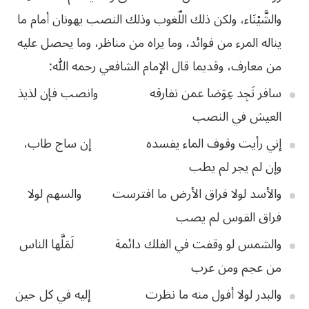
والشَّيْنَاء، ولكن ذلك اللّغوب وذلك النصب يهونان أمام ما
يناله
المرء من
فوائد،
وما
يراه
من
مناظر،
وما
يحصل
عليه
من
معارف،
وقديما
قال
الإمام
الشافعي
رحمه
الله
:
سافر
تَجِد
عِوَضا
عمن
تفارقه
وانصب
فإن
لذيذ
العيش
في
النصب
إني
رأيت
وقوف
الماء
يفسده
إن
ساج
طاب،
وإن
لم
يجر
لم
يطب
والأسد
لولا
فراق
الأرض
ما
افترست
والسهم
لولا
فراق
القوس
لم
يصب
والشمس
لو
وقفت
في
الفلك
دائمة
لَمَلَّها
الناس
من
عجم
ومن
عرب
والبدر
لولا
أفول
منه
ما
نظرت
إليه
في
كل
حين