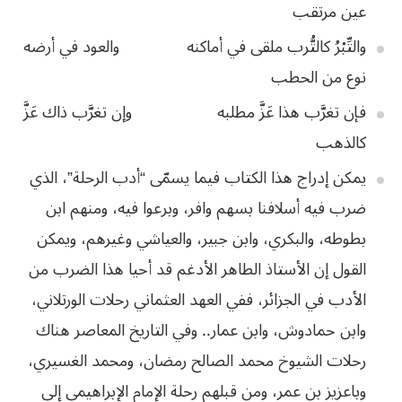
عين
مرتقب
والتِّبْرُ
كالتُّرب
ملقى
في
أماكنه
والعود
في
أرضه
نوع
من
الحطب
فإن
تغرَّب
هذا
عَزَّ
مطلبه
وإن
تغرَّب
ذاك
عَزَّ
كالذهب
يمكن إدراج هذا
الكتاب فيما يسمّى “أدب الرحلة”، الذي
ضرب فيه أسلافنا بسهم وافر، وبرعوا فيه،
ومنهم ابن
بطوطه، والبكري، وابن جبير، والعياشي وغيرهم، ويمكن
القول إن الأستاذ
الطاهر الأدغم قد أحيا هذا الضرب من
الأدب في الجزائر، ففي العهد العثماني رحلات
الورتلاني،
وابن حمادوش، وابن عمار.. وفي التاريخ المعاصر هناك
رحلات الشيوخ محمد
الصالح رمضان، ومحمد الغسيري،
وباعزيز بن عمر، ومن قبلهم رحلة الإمام الإبراهيمي
إلى