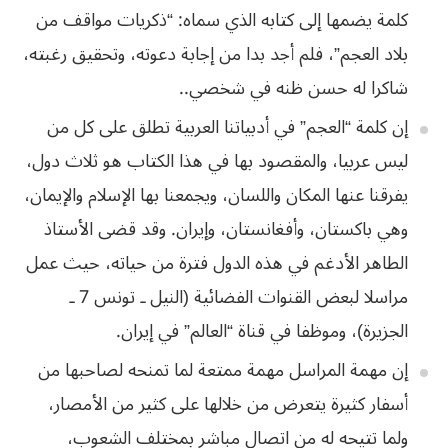
كلمة يضمها إلى كتابه الذي
سماه: “ذكريات مواقف من
بلاد العجم”، فلم أجد بدا من إجابة دعوته، وتحقيق رغبته،
شاكرا
له
حسن
ظنه
في
شخصي
..
إن كلمة “العجم” في
أدبياتنا العربية تطلق على كل من
ليس عربيا، والمقصود بها في هذا الكتاب هو ثلاث
دول،
يفرقنا عنها المكان واللسان، ويجمعنا بها الإسلام والإيمان،
وهي باكستان،
وأفغانستان، وإيران. وقد قضى الأستاذ
الطاهر الأدغم في هذه الدول فترة من حياته،
حيث عمل
مراسلا
لبعض
القنوات
الفضائية
(
النيل
ـ
تونس
7
ـ
الجزيرة
)
،
وموظفا
في
قناة
“
العالم
”
في
إيران
.
إن مهمة المراسل
مهمة ممتعة لما تمنحه لصاحبها من
أسفار كثيرة يتعرض من خلالها على كثير من الأمصار،
ولما تتيحه له من اتصال مباشر بمختلف الشعوب،