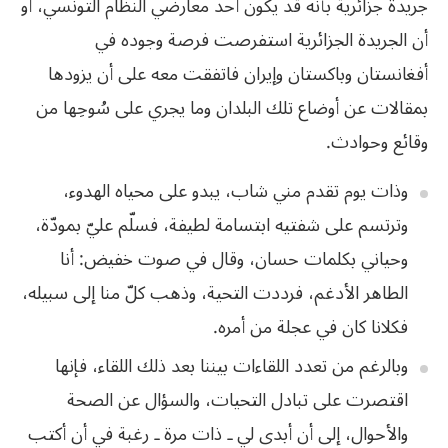
جريدة جزائرية بأنه قد يكون أحد معارضي النظام التونسي، أو
أن الجريدة الجزائرية استفرصت فرصة وجوده في
أفغانستان وباكستان وإيران فاتفقت معه على أن يزودها
بمقالات عن أوضاع تلك البلدان وما يجري على سُوحِها من
وقائع وحوادث.
وذات يوم تقدم مني
شاب، يبدو على محياه الهدوء،
وترتسم على شفتيه ابتسامة لطيفة، فسلّم عليّ بمودّة،
وحياني بكلمات حسان، وقال في صوت خفيض: أنا
الطاهر الأدغم، فرددت التحية، وذهب كلّ
منا إلى سبيله،
فكلانا كان في عجلة من أمره
.
وبالرغم من تعدد
اللقاءات بيننا بعد ذلك اللقاء، فإنها
اقتصرت على تبادل التحيات، والسؤال عن الصحة
والأحوال، إلى أن أبدى لي ـ ذات مرة ـ رغبة في أن أكتب