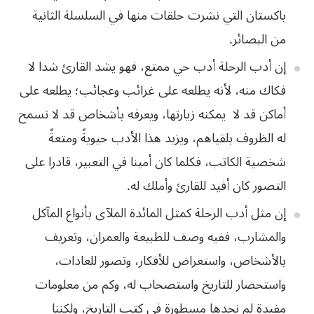
باكستان التي نشرت حلقات منها في السلسلة الثانية
من
البصائر
.
إن أدب الرحلة أدب
حي ممتع، فهو يشد القارئ شدا لا
فكاك منه، لأنه يطلعه على غرائب وعجائب؛ يطلعه على
أماكن قد لا
يمكنه زيارتها، ويعرفه بأشخاص
قد لا تسمح
له الظروف بلقياهم، ويزيد هذا الأدب حيويةً ومتعةً
شخصية الكاتب، فكلما
كان أمينا في التعبير، قادرا على
التصور
كان
أفيد
للقارئ
وأملك
له
.
إن مثل أدب الرحلة
كمثل المائدة الملآى بأنواع المآكل
والمشارب، ففيه وصف للطبيعة والعمران، وتعريف
بالأشخاص، واستعراض للأفكار، وتصور للعادات،
واستحضار للتاريخ واستصحاب له، وكم من
معلومات
مفيدة لم نجدها مسطورة في كتب التاريخ، ولكننا