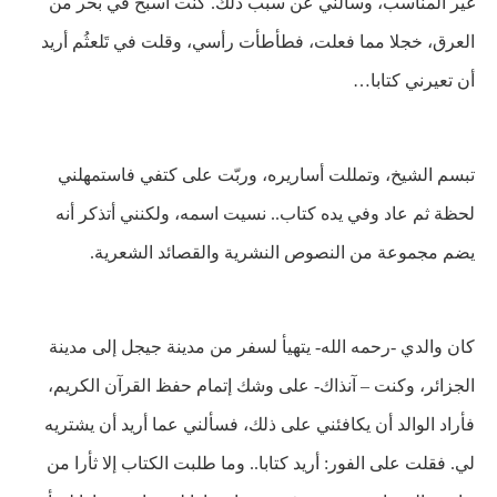
غير المناسب، وسألني عن سبب ذلك. كنت أسبح في بحر من
العرق، خجلا مما فعلت، فطأطأت رأسي، وقلت في تَلعثُم أريد
أن تعيرني كتابا…
تبسم الشيخ، وتمللت أساريره، وربّت على
كتفي فاستمهلني
لحظة ثم عاد وفي يده كتاب.. نسيت اسمه، ولكنني أتذكر أنه
يضم مجموعة من النصوص النشرية والقصائد الشعرية.
كان والدي -رحمه الله- يتهيأ لسفر من مدينة جيجل إلى مدينة
الجزائر، وكنت – آنذاك- على وشك إتمام حفظ القرآن الكريم،
فأراد الوالد أن يكافئني على ذلك، فسألني عما أريد أن يشتريه
لي. فقلت على الفور: أريد كتابا.. وما طلبت الكتاب إلا ثأرا من