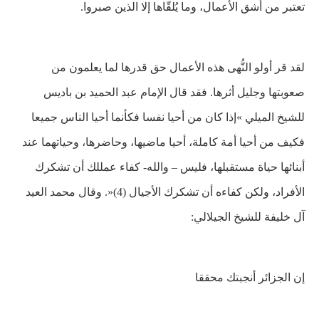
تعتبر من أشق الأعمال، وما يُلقّاها إلا الذين صبروا
.
لقد قر أولو النُّهى هذه الأعمال حق قدرها لما يعلمون من
صعوبتها وجليل أثرها. فقد قال الإمام عبد الحميد بن باديس
للشيخ الميلي »إذا كان من أحيا نفسا فكأنما أحيا الناس جميعا
فكيف من أحيا أمة كاملة، أحيا ماضيها، وحاضرها، وحياتهما عند
أبنائها حياة مستقبلها، فليس – والله- كفاء عمللك أن تشكرك
الأفراد، ولكن كفاءه أن تشكرك الأجيال (4)«. وقال محمد العيد
آل خليفة للشيخ الجيلالي:
إن الجزائر أنجبتك محققا