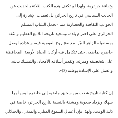
وثقافة جزائرية، ولهذا لم تكتف هذه الكتب الثلاثة بالحديث عن
الجانب السياسي في تاريخ الجزائر، بل تعمدت الإشارة إلى
الجوانب الثقافية والحضارية مما »يحمل الشاب المسلم
الجزائري على احترام بلده، وتمجيد تاريخه اللامع العظيم والثقة
بمستقبله الزاهر النيّر، مع نفخ روح القومية فيه، وإعداده لوصل
حاضره بماضيه، حتى تتكامل فيه أركان الحياة الأربعة: المحافظة
على شخصيته وميزته، وتقدير أسلافه الأمجاد، والتمسك بدينه،
والعمل على
الإشادة بوطنه (3)«.
إن كتابة تاريخ شعب من سحيق ماضيه إلى حاضره ليس أمرا
سهلا، ويزداد صعوبة ومشقة بالنسبة لتاريخ الجزائر، خاصة في
ذلك الوقت، ولهذا فإن أعمال الشيوخ الميلي، والمدني، والجيلالي