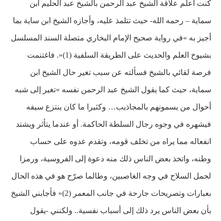
كنت أعلم علاقة الشيخ عبد الرحمن بالشيخ عبد الحليم ابن
سماية – رحمه الله- حيث تتلمذ عليه، وأجازه الشيخ ابن ساية بما
أجيز به »في رواية صحيح الإمام البخاري متصلة السند المسلسل
بشيوخ العلم والحديث على الطريقة السلفية (1)«. فاغتنمت
فرصة لقائي بالشيخ فسألته عن سبب تغير حال الشيخ ابن
سماية، حيث كما يقول الشيخ عبد الرحمن نفسه »تغير إلى شبه
أحوال من يسمونهم بالمجاذيب… وكثيرا ما كان ينتزع سيفه
فيشهره في وجوه رجال السلطة الحاكمة. أو عندما يتأثر ويشتد
انفعاله مما يراه من تخلف قومه، وتقدم عدوه على حساب
وطنه، واتخذ بعض الناس ذلك منه دعوة إلى الفروسية، ورمزا
لحمل السلاح في وجه الغاصبين، وطالما صرّح هو في هذه الحال
بعبارات وتصريحات جارحة في جانب المعمر (2)« فأجابني الشيخ
بأن بعض الناس يرد ذلك إلى أسباب نفسية.. ولكنني -يقول