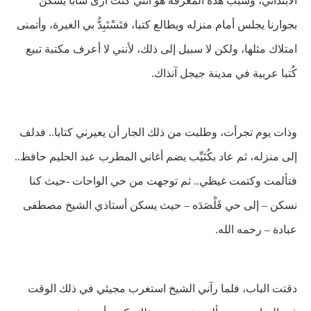
الابتدائي، وسبب هذه المعرفة هو أنني كنت أرى شابا يسكن
بجوارنا يجلس أمام منزله ويطالع كتبا، فتَسْتَبِدُّ بي الغيرة، وأتمنى
امتلاك مثلها، ولكن لا سبيل إلى
ذلك، لأنني لا أعرف مكتبة تبيع
كُتبا عربية في مدينة جيجل آنذاك.
وذات يوم تجرأت، وطلبت من ذلك الجار أن يعيرني كتابا.. فدلف
إلى منزله، ثم عاد بكُتَيِّب يضم أغاني المطرب عبد الحليم حافظ..
فتألمت وكتمت غيظي.. ثم توجهت من حي الواحات -حيث كنا
نسكن – إلى حي قَلْصَدَه – حيث يسكن أستاذي الشيخ مصطفى
عبادة – رحمه الله
.
دقتت الباب، فلما رآني الشيخ استغرب مجيئي في ذلك الوقت