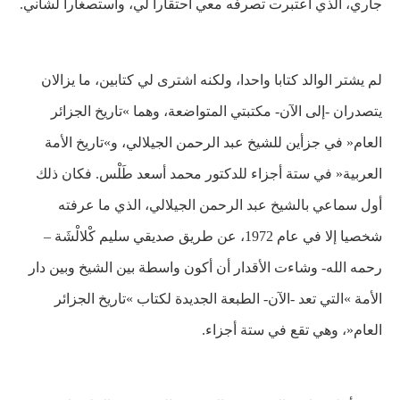
جاري، الذي اعتبرت تصرفه معي احتقارا لي، واستصغارا لشأني.
لم يشتر الوالد كتابا واحدا، ولكنه اشترى لي كتابين، ما يزالان
يتصدران -إلى الآن- مكتبتي المتواضعة، وهما »تاريخ الجزائر
العام« في جزأين للشيخ عبد الرحمن الجيلالي، و»تاريخ الأمة
العربية« في ستة أجزاء للدكتور محمد أسعد طَلْس. فكان ذلك
أول سماعي بالشيخ عبد الرحمن الجيلالي، الذي ما عرفته
شخصيا إلا في عام 1972، عن طريق صديقي سليم كْلالْشَة –
رحمه الله- وشاءت الأقدار أن أكون واسطة بين الشيخ وبين دار
الأمة »التي تعد -الآن- الطبعة الجديدة لكتاب »تاريخ الجزائر
العام«، وهي تقع في ستة أجزاء
.