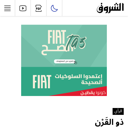
الرأي
ذو القَرْن