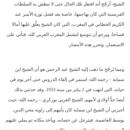
الشيخ- أرجّح أنه افتعل تلك الحال حتى لا تبطش به السلطات
الفرنسية التي كان يهاجمها، خاصة بعد فشل ثورة الأمير عبد
الكريم الخطابي في المغرب، التي كان الشيخ يعلّق عليها آمالا
فساحا، ويرجو أن تتوسع لتشمل المغرب العربي كله، فتأتي على
الاستعمار، وتحرر هذه الأمصار
.
ومما يُرجّح ما ذهب إليه الشيخ عبد الرحمن هو أن الشيخ ابن
سماية – رحمه الله- استمر في إلقاء الدروس حتى آخر يوم في
حياته، التي انتهت في 2 يناير من سنة 1933. وقد حدثني بذلك
أيضا جدُّ أولادي لأمهم، الشيخ العربي بوزكري – رحمه الله- حيث
أخبرني أن الشيخ ابن سماية كان يأتيهم إلى
زاوية محي الدين،
بوسط العاصمة، فيترجل عن حصانه، ويأخذ مكانه ثم يملي عليهم