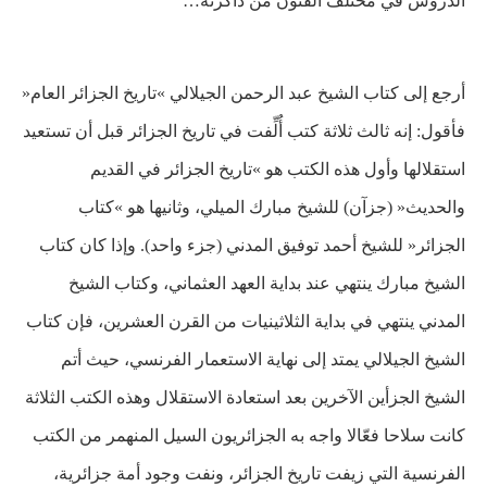
الدروس في مختلف الفنون من ذاكرته…
أرجع إلى كتاب الشيخ عبد الرحمن الجيلالي »تاريخ الجزائر العام«
فأقول: إنه ثالث ثلاثة كتب أُلِّفت في تاريخ الجزائر قبل أن تستعيد
استقلالها وأول هذه الكتب هو »تاريخ الجزائر في القديم
والحديث« (جزآن) للشيخ مبارك الميلي، وثانيها هو »كتاب
الجزائر« للشيخ أحمد توفيق المدني (جزء واحد). وإذا كان كتاب
الشيخ مبارك ينتهي عند بداية العهد العثماني، وكتاب الشيخ
المدني ينتهي في بداية الثلاثينيات من القرن العشرين، فإن كتاب
الشيخ الجيلالي يمتد إلى نهاية الاستعمار الفرنسي، حيث أتم
الشيخ الجزأين الآخرين بعد استعادة الاستقلال وهذه الكتب الثلاثة
كانت سلاحا فعّالا واجه به الجزائريون السيل المنهمر من الكتب
الفرنسية التي زيفت تاريخ الجزائر، ونفت وجود أمة جزائرية،