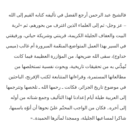
فالشيخ عبد الرحمن أرجع الفضل في تأليفه كتابه القيم إلى الله
– عز وجل- ثم إلى العلماء الذين اغترف من بحورهم، ثم »لربة
البيت والعفاف الجليلة الكريمة، قرينتي وشريكة حياتي، ورفيقتي
في السير بهذا العمل المتواضع،
المنعّمة المبرورة أم غالب (ميمي
خداوج)، سقى الله ضريحها، من المؤازرة العظيمة فيما كانت
تُمِدُّني به من تحقيقات تاريخية، وبحوث نفسية تستخلصها من
مطالعاتها المستمرة، وقراءاتها المتتابعة لكتب الإفرنج، الباحثين
في موضوع تاريخ الجزائر، فكانت ـ رحمها الله ـ تلخصها وتترجمها
إلى
العربية طيلة أيام إعدادنا لهذا التأليف وجمع شتاته من أوله
إلى آخره.. فكان من الواجب المحتّم عليّ نحوها أن أنوّه باسمها،
شاكرا لمساعيها الجليلة، وممجدا لمآثرها الحميدة..«