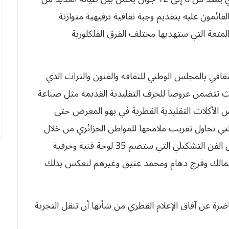
ائمون عليه بتقديم وجبة ثقافية ترفيهية متوازنة
لمتعة التي ستهديها مختلف الفرق الفلكلورية
قافي بالمجلس الوطني للثقافة والفنون والتراث الذي
 تتضمن عروضا للحرف التقليدية القديمة مثل صناعة
 الأكلات التقليدية القطرية في بهو المعرض حتى
لتي نحاول تقريب ملامحها للمواطن الجزائري من خلال
كل العروض الفنية والفلكلورية كفن العرضة ومعارض الفن التشكيلي التي ستضم 35 لوحة فنية وخزفية
 المالك وفرج دهام ومحمد عتيق وغيرهم لنعكس بذلك
ضرة عن آفاق الإعلام القطري من شأنها أن تنقل التجربة