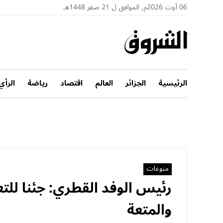
06 أوت 2026م, الموافق ل 21 صفر 1448هـ
الرئيسية
الجزائر
العالم
اقتصاد
رياضة
الرأي
منوعات
رئيس الوفد القطري: جئنا للتع
والمتعة