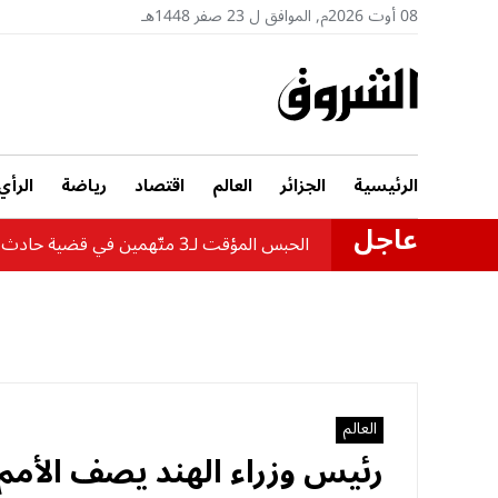
08 أوت 2026م, الموافق ل 23 صفر 1448هـ
الرئيسية
الجزائر
العالم
اقتصاد
رياضة
الرأي
عاجل
الحبس المؤقت لـ3 متّهمين في قضية حادث حافلة بومرداس
العالم
رئيس وزراء الهند يصف الأمم 