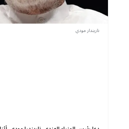
ناريندار مودي
دعا رئيس الوزراء الهندي، ناريندرا مودي، أثن