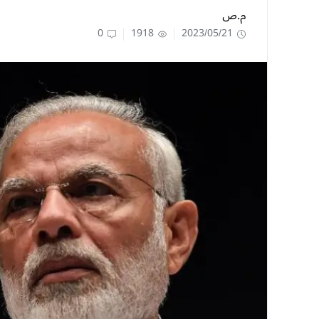
م.ص
0
1918
2023/05/21