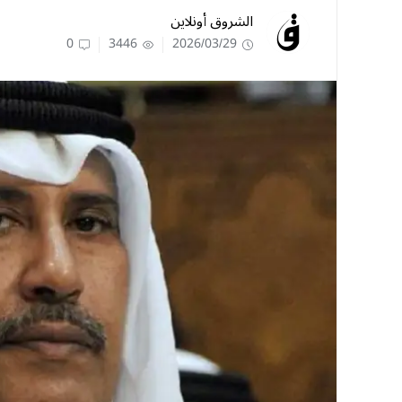
الشروق أونلاين
0
3446
2026/03/29