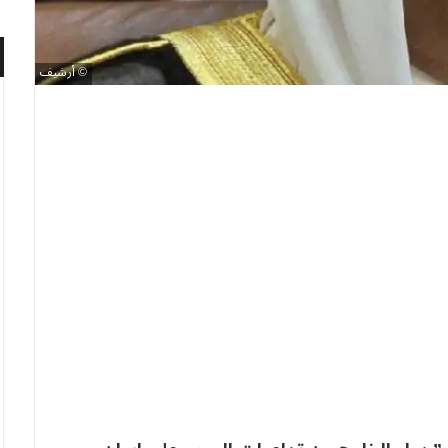
أرشيف