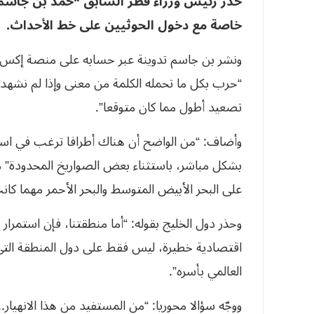
حذّر رئيس وزراء قطر السابق “حمد بن جاسم”
خاصة مع دخول الحوثيين على خط الأحداث.
ونشر بن جاسم تدوينة عبر حسابه على منصة إكس 
“حرب بكل ما تحمله الكلمة من معنى وإذا لم نشهد حل
تصعيد أطول مما كان متوقعا”.
وأضاف: “من الواضح أن هناك أطرافا ترغب في استم
بشكل مباشر، باستثناء بعض الصواريخ المحدودة” مؤ
على البحر الأبيض المتوسط والبحر الأحمر مهما كا
وحذر دول الخليج بقوله: “أما منطقتنا، فإن استمرا
اقتصادية خطيرة، ليس فقط على دول المنطقة التي
العالمي بأسره”.
ووجّه سؤالا محوريا: “من المستفيد من هذا الانهيار