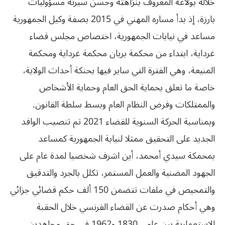
خلاله بولاعة المعروف بنزاهته وحسن سيرته مسؤوليات
بارزة، إذ بدأ مساره المهني في 2015 بصفة وكيل الجمهورية
مساعد في نيابات الجمهورية، اختصاص مجلس قضاء
غرداية، ابتداء من محكمة بريان محكمة غرداية ومحكمة
المنيعة، وهي الفترة التي ساير فيها بحنكة أحداث الولاية،
خاصة ما تعلق بحماية الحق العام وحماية الأشخاص
والممتلكات وفرض النظام العام وبسط سلطة القانون.
وبمناسبة الحركة السنوية للقضاء 2021 تم تنصيب الوافد
الجديد على التحقيق ممثلا لنيابة الجمهورية كمساعد
بمحمكة سيدي أمحمد، أين اشرف شخصيا لمدة عام على
الجهود المضنية والعمل المستمر، تكلل بالجرد والتدقيق
والتمحيص في ملفات تتضمن 150 ألف حكم قضائي جزائي
وهي أحكام صدرت عن القضاء الفرنسي خلال الحقبة
الاستعمارية بين عامي 1830 و1962 في حق مجاهدين