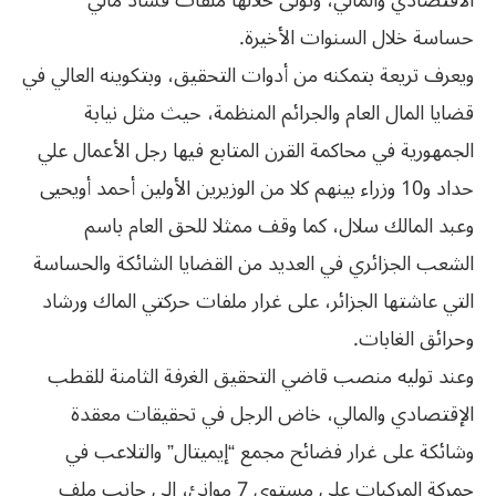
الاقتصادي والمالي، وتولى خلالها ملفات فساد مالي
حساسة خلال السنوات الأخيرة.
ويعرف تريعة بتمكنه من أدوات التحقيق، وبتكوينه العالي في
قضايا المال العام والجرائم المنظمة، حيث مثل نيابة
الجمهورية في محاكمة القرن المتابع فيها رجل الأعمال علي
حداد و10 وزراء بينهم كلا من الوزيرين الأولين أحمد أويحيى
وعبد المالك سلال، كما وقف ممثلا للحق العام باسم
الشعب الجزائري في العديد من القضايا الشائكة والحساسة
التي عاشتها الجزائر، على غرار ملفات حركتي الماك ورشاد
وحرائق الغابات.
وعند توليه منصب قاضي التحقيق الغرفة الثامنة للقطب
الإقتصادي والمالي، خاض الرجل في تحقيقات معقدة
وشائكة على غرار فضائح مجمع “إيميتال” والتلاعب في
جمركة المركبات على مستوى 7 موانئ، إلى جانب ملف