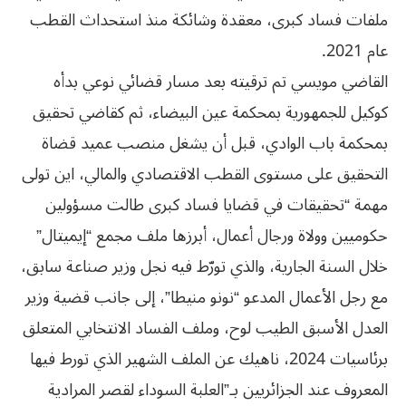
ملفات فساد كبرى، معقدة وشائكة منذ استحداث القطب
عام 2021.
القاضي مويسي تم ترقيته بعد مسار قضائي نوعي بدأه
كوكيل للجمهورية بمحكمة عين البيضاء، ثم كقاضي تحقيق
بمحكمة باب الوادي، قبل أن يشغل منصب عميد قضاة
التحقيق على مستوى القطب الاقتصادي والمالي، اين تولى
مهمة “تحقيقات في قضايا فساد كبرى طالت مسؤولين
حكوميين وولاة ورجال أعمال، أبرزها ملف مجمع “إيميتال”
خلال السنة الجارية، والذي تورّط فيه نجل وزير صناعة سابق،
مع رجل الأعمال المدعو “نونو منيطا”، إلى جانب قضية وزير
العدل الأسبق الطيب لوح، وملف الفساد الانتخابي المتعلق
برئاسيات 2024، ناهيك عن الملف الشهير الذي تورط فيها
المعروف عند الجزائريين بـ”العلبة السوداء لقصر المرادية