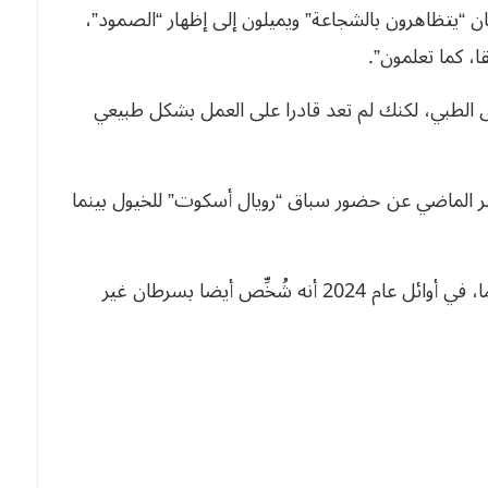
 “يتظاهرون بالشجاعة” ويميلون إلى إظهار “الصمود”،
، كما تعلمون”.
ق الطبي، لكنك لم تعد قادرا على العمل بشكل طبيعي
ر الماضي عن حضور سباق “رويال أسكوت” للخيول بينما
وأعلن والد زوجها الملك تشارلز الثالث، البالغ 76 عاما، في أوائل عام 2024 أنه شُخِّص أيضا بسرطان غير