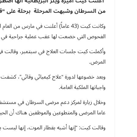
أعلنت كيت أميرة ويلز البريطانية أنها اضط
من السرطان وشبهت المرحلة برحلة على “قط
وكانت كيت (43 عاماً) أعلنت في مارس 
الفحوص التي خضعت لها عقب عملية جراحية في ال
وأكملت كيت جلسات العلاج في سبتمبر، وقالت في 
المرض.
وبعد خضوعها لدورة “علاج كيميائي وقائي”، كشفت 
واجباتها الملكية العامة.
عاما المرضى والمتطوعين والموظفين هناك أن الحي
وقالت كيت: “إنها أشبه بقطار الموت، إنها ليست با