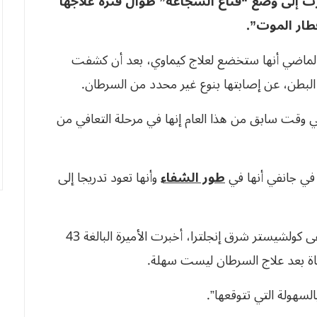
رت إلى وضع “قناع الشجاعة” طوال فترة علاجها
ار الموت”.
من العام الماضي أنها ستخضع لعلاج كيماوي، بعد أن كشفت
بطن، عن إصابتها بنوع غير محدد من السرطان.
وقت سابق من هذا العام إنها في مرحلة التعافي من
في جانفي أنها في
طور الشفاء
وأنها تعود تدريجا إلى
وخلال زيارة لمركز دعم مرضى السرطان في مستشفى كولشيستر شرق إنجلترا، أخبرت الأميرة البالغة 43
اة بعد علاج السرطان ليست سهلة.
لسهولة التي تتوقعها”.