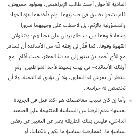
العادية الأخوان أحمد طالب الإبراهيمي، ومولود حمروش،
فلم يشعرا بضيق في صدريهما، ولم تأخذهما عزة الجهاد
والمسؤولية بالإثم؛ بل لاحظت على وجهيهما سرورا
وسعادة وهما بين بسطاء يردان على تحياتهم؛ ويتناولان
القهوة وقوفا.. كما قُدّر لي رفقة ثلّة من الأساتذة أن نسافر
مع الأخ أحمد
بن
بيتور
إلى
مدينة
المغيّر،
حيث
أقام
–
مع
أولئك
الأساتذة
–
في
بيت
بسيط
لأحد
المواطنين،
ولم
ينتظر
أن
تفرش
له
النمارق،
ولا
أن
تؤدى
له
التحية،
ولا
أن
تخصص
له
حراسة
..
وأما إن كان سبب مغاضبتك هو -كما قيل في الجريدة
نفسها- عدم الرضا عن السياسة المنتهجة على الصعيد
الداخلي، فليس بتلك الطريقة يعبر عن التعبير عن رفض
سياسةٍ ما، فمعارضة سياسةٍ ما تكون بالكتابة، أو