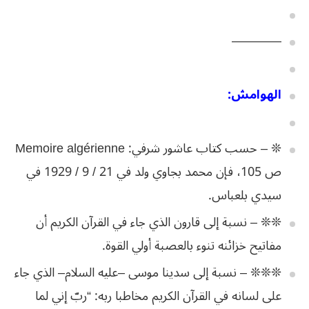
————
الهوامش
:
❊ –
حسب
كتاب
عاشور
شرفي
:
Memoire algérienne
ص
105،
فإن
محمد
بجاوي
ولد
في
21
/
9
/
1929
في
سيدي
بلعباس
.
❊❊ –
نسبة
إلى
قارون
الذي
جاء
في
القرآن
الكريم
أن
مفاتيح
خزائنه
تنوء
بالعصبة
أولي
القوة
.
❊❊❊ –
نسبة
إلى
سدينا
موسى
–
عليه
السلام
–
الذي
جاء
على
لسانه
في
القرآن
الكريم
مخاطبا
ربه
: “
ربّ
إني
لما