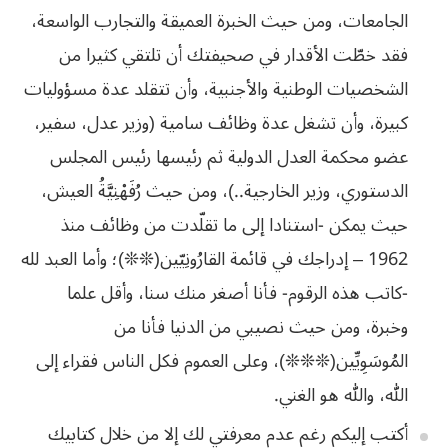
الجامعات، ومن حيث الخبرة العميقة والتجارب الواسعة،
فقد خطّت الأقدار في صحيفتك أن تلتقي كثيرا من
الشخصيات الوطنية والأجنبية، وأن تتقلد عدة مسؤوليات
كبيرة، وأن تشغل عدة وظائف سامية (وزير عدل، سفير،
عضو محكمة العدل الدولية ثم رئيسها رئيس المجلس
الدستوري، وزير الخارجية..)، ومن حيث رُفَهْنِيَّةُ العيش،
حيث يمكن -استنادا إلى ما تقلّدت من وظائف منذ
1962 – إدراجك في قائمة القارُونِيّين(❊❊)؛ وأما العبد لله
-كاتب هذه الرقوم- فأنا أصغر منك سنا،
وأقل
علما
وخبرة،
ومن
حيث
نصيبي
من
الدنيا
فأنا
من
المُوسَوِيِّين
(❊❊❊)
،
وعلى
العموم
فكل
الناس
فقراء
إلى
الله،
والله
هو
الغني
.
أكتب
إليكم
رغم
عدم
معرفتي
لك
إلا
من
خلال
كتابيك