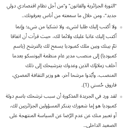
“
الثورة
الجزائرية
والقانون
”
و
“
من
أجل
نظام
اقتصادي
دولي
جديد
“
،
ومن
خلال
ما
سمعته
من
أناس
يعرفونك
..
ولا أكتب إليك طلبا لشيء، ولا تشكيا من شيء؛ وإنما
أكتب إليك عاتبا عليك ولائما لك، حيث قرأت أن اتفاقا
تمّ بينك وبين ملك كمبوديا يسمح لك بالترشح (باسم
كمبوديا) إلى منصب مدير عام منظمة اليونسكو بعدما
أخلف زملاؤك الذين وعدوك بترشيحك إلى ذلك
المنصب، وأيّدوا مرشحا
آخر،
هو
وزير
الثقافة
المصري،
فاروق
حُسني
(
1
).
لقد
ورد
في
الجريدة
المذكورة
أن
سبب
ترشحك
باسم
دولة
كمبوديا
هو
إما
شعورك
بتنكر
المسؤولين
الجزائريين
لك،
أو
تعبير
منك
عن
عدم
الرّضا
عن
السياسة
المنتهجة
على
الصعيد
الداخلي
..