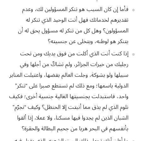
فأما
إن
كان
السبب
هو
تنكر
المسؤولين
لك،
وعدم
تقديرهم
لخدماتك
فهل
أنت
الوحيد
الذي
تنكر
له
المسؤولون؟
وهل
كل
من
تنكر
له
مسؤول
يحق
له
أن
يتنكر
هو
لوطنه،
ويتخلى
عن
جنسيته؟
إذا كنت أنت الذي أكلت من فوق يديك ومن تحت
رجليك من خيرات الجزائر، ولم تشاكّ من أجلها وفي
سبيلها ولو بشوكة، وجلت العالم بفضها، واعتيلت المنابر
الدولية باسمها؛ ومع ذلك لم تستطع صبرا على “تنكر”
واحد، فاستبدلت بجنسيتها الغالية جنسية أخرى؛ فكيف
نلوم الذي لم يذق
مما
أنبتت
إلا
الحنظل؟
وكيف
“
نجرّم
”
الشبان
الذين
لم
يجدوا
فيها
مسكنا،
ولا
عملا،
إذا
ألقوا
بأنفسهم
في
البحر
هربا
من
جحيم
البطالة
والحڤرة؟
ما
أظن
أنك
تجهل
ذلك
البيت
الشعري
الذي
يقول
فيه