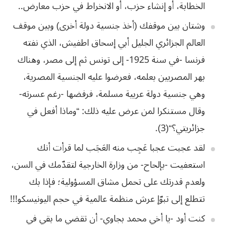
الخطابة، أو إنشاء حزب، أو الانخراط في حزب معارض..
وشتان بين موقفك (أخذ جنسية دولة أخرى) وبين موقف
العالم الجزائري الجليل أبي إسحاق اطفيش، الذي نفته
فرنسا -في سنة 1925- إلى تونس ثم إلى مصر، وهناك
بهر المصريين بعلمه، فعرضوا عليه الجنسية المصرية،
وهي جنسية دولة عربية مسلمة، فرفضها -رغم عسرته-
وقال مستنكرا لمن
عرض
عليه
ذلك
: “
وماذا
أفعل
في
جزائريتي؟
“(
3
).
لقد عجبت عجبا عَجِب منه العَجَب لما قرأت أنك
استعفيت -بإلحاح- من وزارة الخارجية لتقدّمك في السن،
ولعدم قدرتك على تحمل مشاق المسؤولية؛ فإذا بك
تتطلع إلى تبوّإ عرش منظمة عالمية في حجم اليونيسكو!!!
كنت أود -يا أخي محمد بجاوي- أن تقضي ما بقي في