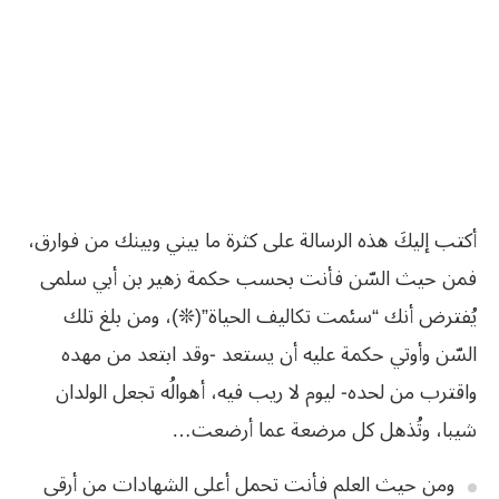
أكتب إليكَ هذه الرسالة على كثرة ما بيني وبينك من فوارق،
فمن حيث السّن فأنت بحسب حكمة زهير بن أبي سلمى
يُفترض أنك “سئمت تكاليف الحياة”(❊)، ومن بلغ تلك
السّن وأوتي حكمة عليه أن يستعد -وقد ابتعد من مهده
واقترب من لحده- ليوم لا ريب فيه، أهوالُه تجعل الولدان
شيبا، وتُذهل كل مرضعة عما أرضعت…
ومن حيث العلم فأنت تحمل أعلى الشهادات من أرقى