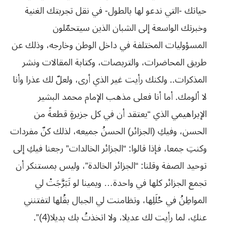
حياتك -التي ندعو لها بالطول- في نقل تجربتك الغنية
وخبرتك الواسعة إلى الشبان الذين سيتحمّلون
المسؤوليات المختلفة في داخل الوطن وخارجه، وذلك عن
طريق المحاضرات، والتربصات، وكتابة المقالات ونشر
المذكرات.. ولكنك رأيت غير الذي أرى، ولعلّ لك عذرا وأنا
لا ألومك. أما أنا فعلى مذهب الإمام محمد البشير
الإبراهيمي الذي “يعتقد أن في كل جزيرةٍ قطعةً من
الحسن، وفيكِ (الجزائر) الحسنُ جميعه، لذلك كنّ مفردات
وكنتِ جمعا، فإذا قالوا: “الجزائر الخالدات” رجعنا فيكِ إلى
توحيد الصفة وقلنا: “الجزائر الخالدة”، وليس بمستنكر أن
تجمع الجزائر كلها في واحدة… ويمينا لو تَبَرَّجَتْ لي
المواطِنُ في حُلَلِها، وتظامنت لي الجبال بقُلها لتفتنني
عنكِ، لما رأيت لك عديلا، ولا اتخذتُ بك بديلا(4)”.