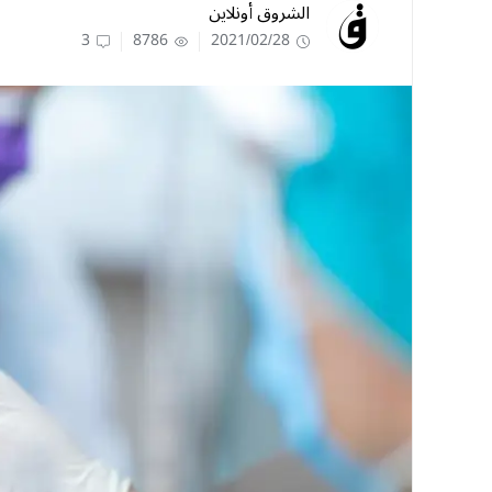
الشروق أونلاين
3
8786
2021/02/28