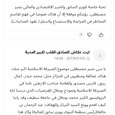
تحية خاصة للوزير السابق والخبير الاقتصادي والمالي بشير
مصيطفى. رؤيتكم موفقة إلا أن هناك غموضا في فهم تقاسم
المخاطر في المرابحة والاستصناع والسلم ( عقود المداينات).
-3
ايت عكاش الصادق-القلب لكبير المدية
2019/01/03 - 14:06
يا سي بشير مصيطفى موضوع الصيرفة الاسلامية اكبر منك:
هناك عمالقة ومنظرون في الجزائر مثل: محمد حيدر، كمال
رزيق، فارس مصدور والعلامة صاحب الاربعين عاما في
الصيرفة الاسلامية ونموذج بوجلال للفرضيات الذي درسنا اياه
البروفيسور الكبير محمد بوجلال في جامعة سطيف وقد راينا
كيف افحم ووبخ السيد الثرثار والهفاف: عبد الرحمان بن
خالفة(رئيس منظمة البنوك ووزير سابق للمالية) وكاد هذا