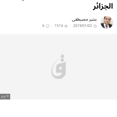
الجزائر
بشير مصيطفى
6
1514
2019/01/02
ح.م