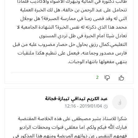
طالب دكتورة في المالية وتبهرك الاضواء والاكاذيب فلماذا
تتحامل على عبد الرحمن بن خالفة، هل لك الخبرة العملية
التي له وقد قضى زمنا في ممارسة الصيرفة؟ هل بوجلال
محمد هذا الذي ذكرته له نفس الخبرة؟ الشهادة الجامعية لا
تعادل شيئا امام الخبرة في ظل تردي المستوى
التعليمي.كمال رزيق يحاول حل حصار مضروب عليه من قبل
فارس مصدور وجماعته، فيعمل على تنظيم هكذا ملتقيات
ينتهي مفعولها بانتهاء الوجبات.
2
عبد الكريم تيدافي تيبازة-فجانة
2019/01/04 - 12:16
شكرا للاستاذ بشير مصيطفى على هذه الخلاصة المقتضبة
فبارك الله فيكم ولكم. اما معلقي قنوات ومحطات الراديو
فهمهم التنفيس عن ذواتهم المريضة ومنهم هذا المذكور في