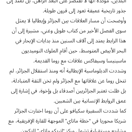
البلدين، مؤكدة أنها لا تقتصر على البعد الراهن، بل تمتد إلى
جذور تاريخية عميقة تعود إلى قرون طويلة.
وأوضحت أن مسار العلاقات بين الجزائر وإيطاليا لا يمثل
سوى الفصل الأخير من كتاب طويل وغني، مشيرة إلى أن
هذا الرابط يمتد إلى آلاف السنين منذ بدايات الإبحار في
البحر الأبيض المتوسط، حين أقام الملوك النوميديون
ماسينيسا وسيفاكس علاقات مع روما القديمة.
وشددت الدبلوماسية الإيطالية أنه ومنذ استقلال الجزائر، لم
تتخل روما عن علاقاتها مع الجزائر ولم تخن الثقة المتبادلة،
بل ظلت تعتبر الجزائريين أصدقاء بل وإخوة، في إشارة إلى
عمق الروابط الإنسانية بين الشعبين.
كما شددت السفيرة سكيافو على أن روما اختارت الجزائر
شريكا محوريا في “خطة ماتاي” الموجهة للقارة الإفريقية، مع
مشاريع مستقبلية تشمل مركز “إنريكو ماتاي” للتكوين