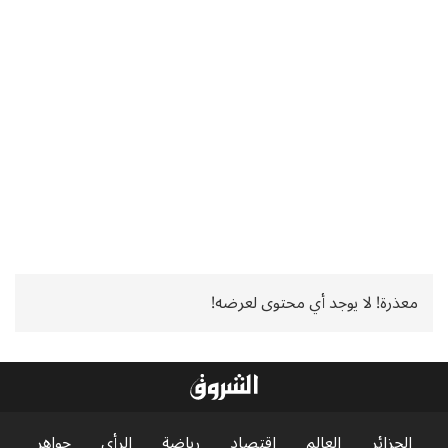
معذرة! لا يوجد أي محتوى لعرضه!
الجزائر
العالم
اقتصاد
رياضة
الرأي
جواهر