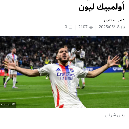
أولمبيك ليون
عمر سلامي
0
2107
2025/05/18
أرشيف
ريان شرقي