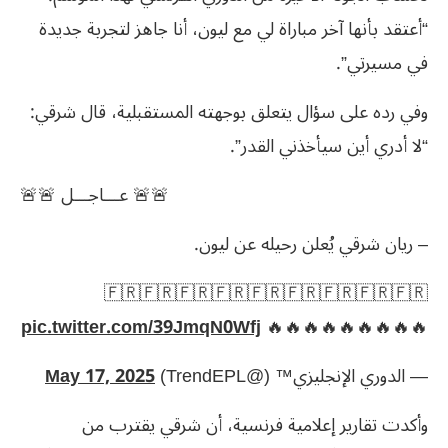
“أعتقد بأنها آخر مباراة لي مع ليون، أنا جاهز لتجربة جديدة
في مسيرتي”.
وفي رده على سؤال يتعلق بوجهته المستقبلية، قال شرقي:
“لا أدري أين سيأخذني القدر”.
🚨🚨 عـــاجـــل 🚨🚨
– ريان شرقي يُعلن رحيله عن ليون.
🇫🇷🇫🇷🇫🇷🇫🇷🇫🇷🇫🇷🇫🇷🇫🇷🇫🇷
pic.twitter.com/39JmqN0Wfj
🔥🔥🔥🔥🔥🔥🔥🔥🔥
— الدوري الإنجليزي™ (@TrendEPL)
May 17, 2025
وأكدت تقارير إعلامية فرنسية، أن شرقي يقترب من