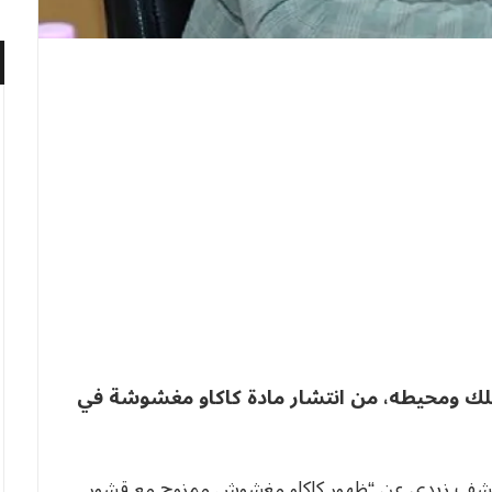
لك ومحيطه، من انتشار مادة كاكاو مغشوشة في
شف زبدي عن “ظهور كاكاو مغشوش ممزوج مع قشور