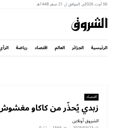
06 أوت 2026م, الموافق ل 21 صفر 1448هـ
الرئيسية
الجزائر
العالم
اقتصاد
رياضة
الرأي
اقتصاد
زبدي يُحذّر من كاكاو مغشوش 
الشروق أونلاين
0
1566
2025/03/23