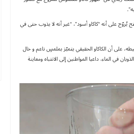
ه”.
روّج على أنه “كاكاو أسود”، “غير أنه لا يذوب حتى في
ه، على أن الكاكاو الحقيقي يتميّز بملمسٍ ناعم و خال
وبان في الماء، داعيا المواطنين إلى الانتباه ومعاينة