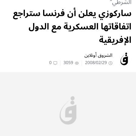
‬الشرطي‮" ‬
ساركوزي‮ ‬يعلن‮ ‬أن‮ ‬فرنسا‮ ‬ستراجع‮
‬اتفاقاتها‮ ‬العسكرية‮ ‬مع‮ ‬الدول‮
‬الإفريقية‮
الشروق أونلاين
0
3059
2008/02/29