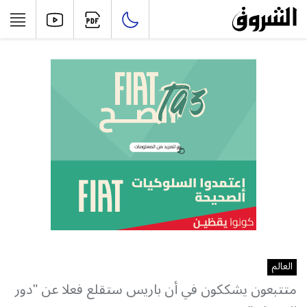
العالم
متتبعون‮ ‬يشككون‮ ‬في‮ ‬أن‮ ‬باريس‮ ‬ستقلع‮ ‬فعلا‮ ‬عن‮ "‬دور‮