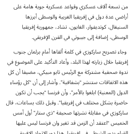
من تسعة آلاف عسكري وقواعد عسكرية جوية هامة على
أراضي عدة دول في إفريقيا الغربية والوسطى أبرزها
السنيغال،‮ ‬كوتديفوار،‮ ‬الغابون،‮ ‬تشاد،‮ ‬جمهورية‮ ‬إفريقيا‮
‬الوسطى،‮ ‬إضافة‮ ‬إلى‮ ‬جيبوتي‮ ‬في‮ ‬القرن‮ ‬الإفريقي‮. ‬
وجاء تصريح ساركوزي في كلمة ألقاها أمام برلمان جنوب
إفريقيا خلال زيارته لهذا البلد، وأعاد التأكيد على الموضوع في
ندوة صحفية مشتركة مع الرئيس تابو مبيكي، مضيفا أن كل
هذه الاتفاقات ستنشر “بشفافية”. وأشار إلى أن “كل رؤساء
الدول (المعنية) ابلغوا بالأمر”، وأن فرنسا “يجب أن تكون
حاضرة بشكل مختلف في إفريقيا”. وقبل ذلك بساعات، قال
ساركوزي في مقابلة نشرتها صحيفة “ذي ستار” أول أمس
الخميس “اعتقد أن الزمن قد تغير وان فرنسا ليس عليها
القيام بدور الشرطي في إفريقيا. هذا دور الاتحاد الإفريقي