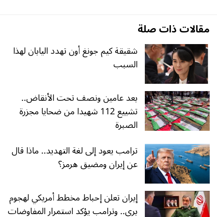
مقالات ذات صلة
شقيقة كيم جونغ أون تهدد اليابان لهذا
السبب
بعد عامين ونصف تحت الأنقاض..
تشييع 112 شهيدا من ضحايا مجزرة
الصبرة
ترامب يعود إلى لغة التهديد.. ماذا قال
عن إيران ومضيق هرمز؟
إيران تعلن إحباط مخطط أمريكي لهجوم
بري.. وترامب يؤكد استمرار المفاوضات