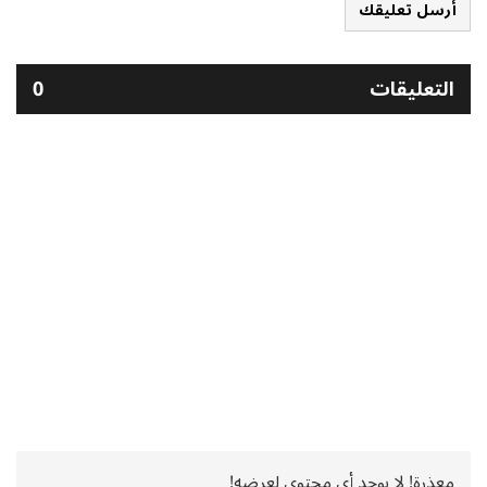
أرسل تعليقك
التعليقات
0
معذرة! لا يوجد أي محتوى لعرضه!