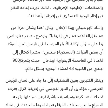
‬في‮ ‬إطار‮ ‬الوجود‮ ‬العسكري‮ ‬في‮ ‬إفريقيا‮ ‬وأهدافه‮”.‬‭ ‬
واشاد ثابو مبيكي بهذا الإعلان، وقال “هذا يشكل جزءا من
عملية إزالة الاستعمار في إفريقيا”. واوضح مصدر دبلوماسي
ردا على سؤال لوكالة الأنباء الفرنسية في باريس “من المؤكد
أن بعض القواعد (العسكرية) ستلغى”، مشيرا كمثال إلى
قاعدة في العاصمة الإيفوارية ابيدجان، حيث‮ ‬يتمركز‮ ‬900‮
‬جندي‮ ‬من‮ ‬الكتيبة‮ ‬43‮ ‬لمشاة‮ ‬البحرية‮ ‬بشكل‮ ‬دائم‮.‬
وينظر الكثيرون بعين التشكيك إلى ما جاء على لسان الرئيس
الفرنسي، مؤكدين أن الدور الفرنسي في إفريقيا لازال يعرف
تدخلات عسكرية وسياسية مباشرة ترهن سيادتها وتوجه
الصراع ما بين مختلف الفرقاء فيها، آخرها ما حدث في تشاد