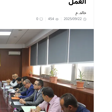
العمل
خالد. م
0
454
2025/09/22