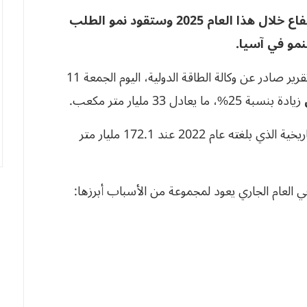
تتجه واردات أوروبا من الغاز المسال إلى الارتفاع خلال هذا العام 2025 وستقود نمو الطلب
نمو في آسيا.
ووفقا لما نشرته منصة “الطاقة” المختصة نقلا عن تقرير صادر عن وكالة الطاقة الدولية، اليوم الجمعة 11
زيادة بنسبة 25%، ما يعادل 33 مليار متر مكعب.
لتقترب بذلك واردات القارة من اعلى مستوياتها التاريخية الذي بلغته عام 2022 عند 172.1 مليار متر
 في العام الجاري يعود لمجموعة من الأسباب أبرزها: