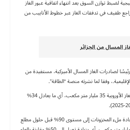
جية لضبط توازن السوق بعد انتهاء اتفاقية عبور الغاز
نهاية 2024، وبالتزامن مع تراجع طفيف في تدفقات الغاز عبر خطوط الأنابيب من
از المسال من الجزائر
رئيسًا لصادرات الغاز المسال الأميركية، مستفيدة من
لإقليمية.، وفقا لما نشرته منصة “الطاقة”.
ووفقا لذات التقرير لم تتجاوز مستويات مخزونات الغاز الأوروبية 35 مليار متر مكعب، أي ما يعادل 34%
وبالتالي، تشير منصة الطاقة أنه يتعين على القارة إعادة ملء المخزونات إلى مستوى 90% قبل حلول مطلع
نوفمبر المقبل، ويعني ذلك ضخ إضافي يقارب 20 مليار متر مكعب، أي بزيادة تصل إلى 50% مقارنة بالعام