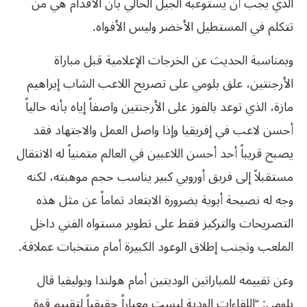
الذي يجب أن يستوعبه الجيل الحالي بأن الأقدام هي من
تتكلم في المستطيل الأخضر وليس الأفواه.
وبمناسبة الحديث عن الخرجات الإعلامية قبل مباراة
الأرجنتين، علق بلومي على تصريح اللاعب الشاب إبراهيم
مازة، الذي توعد بالفوز على الأرجنتين واصفاً إياه بأنه حالياً
أحسن لاعب في إفريقيا وإذا واصل العمل والاجتهاد فقد
يصبح قريباً أحد أحسن اللاعبين في العالم متمنياً له الانتقال
مستقبلاً إلى فريق أوروبي كبير يناسب حجم موهبته، لكنه
وجه له نصيحة أبوية بضرورة الابتعاد تماماً عن مثل هذه
التصريحات والتركيز فقط على تطوير مستواه الفني داخل
الملعب وتجنب إطلاق الوعود الكبيرة أمام منتخبات عملاقة.
وعن تقييمه للمباراتين الوديتين أمام هولندا وبوليفيا قال
بلومي: “اللقاءات الودية ليست معياراً حقيقياً لتقييم قوة