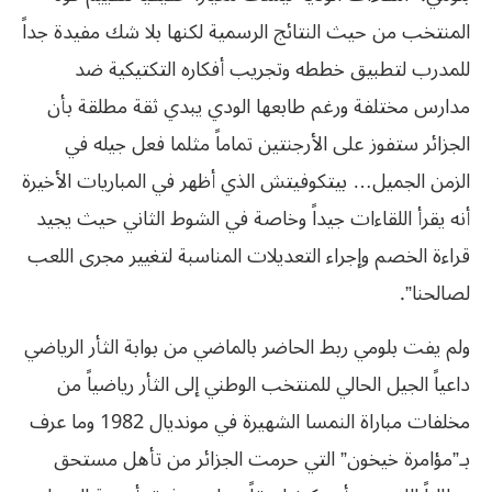
المنتخب من حيث النتائج الرسمية لكنها بلا شك مفيدة جداً
للمدرب لتطبيق خططه وتجريب أفكاره التكتيكية ضد
مدارس مختلفة ورغم طابعها الودي يبدي ثقة مطلقة بأن
الجزائر ستفوز على الأرجنتين تماماً مثلما فعل جيله في
الزمن الجميل… بيتكوفيتش الذي أظهر في المباريات الأخيرة
أنه يقرأ اللقاءات جيداً وخاصة في الشوط الثاني حيث يجيد
قراءة الخصم وإجراء التعديلات المناسبة لتغيير مجرى اللعب
لصالحنا”.
ولم يفت بلومي ربط الحاضر بالماضي من بوابة الثأر الرياضي
داعياً الجيل الحالي للمنتخب الوطني إلى الثأر رياضياً من
مخلفات مباراة النمسا الشهيرة في مونديال 1982 وما عرف
بـ”مؤامرة خيخون” التي حرمت الجزائر من تأهل مستحق