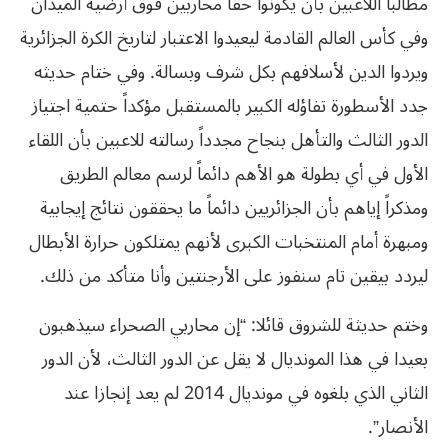
مطالباً اللاعبين بأن يكونوا حقاً محاربين فوق أرضية الميدان
وفي كأس العالم القادمة ليعيدوا الاعتبار لتاريخ الكرة الجزائرية
ويردوا الدين لأسلافهم بكل شرف وبسالة. وفي ختام حديثه
جدد الأسطورة تفاؤله الكبير بالمستقبل مؤكداً حتمية اجتياز
الدور الثالث والتأهل بنجاح مجدداً رسالته للاعبين بأن اللقاء
الأول في أي بطولة هو الأهم دائماً لرسم معالم الطريق
ومذكراً إياهم بأن الجزائريين دائماً ما يحققون نتائج إيجابية
ومبهرة أمام المنتخبات الكبرى لأنهم يمتلكون حرارة الأبطال
ليردد بيقين تام سنفوز على الأرجنتين وأنا متأكد من ذلك.
وختم حديثة للشروق قائلا: “إن محاربي الصحراء سيذهبون
بعيدا في هذا المونديال لا يقل عن الدور الثالث، لأن الدور
الثاني الذي بلغوه في مونديال 2014 لم يعد إنجازا عند
الأنصار”.