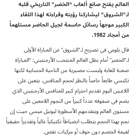
العالم يفتح صانع ألعاب “الخضر” التاريخي قلبه
لـ”الشروق” ليشاركنا رؤيته وقراءته لهذا اللقاء
الكبير موجهاً رسائل حاسمة لجيل الحاضر مستلهماً
من أمجاد 1982.
قال بلومي في تصريح لـ”الشروق” عن المباراة الأولى
لـ”الخضر” أمام بطل العالم المنتخب الأرجنتيني: “المباراة
صعبة للغاية وليست مصيرية من الناحية الحسابية لكنها
تكتسي طابعاً خاصاً بالنظر لحجم المنافس، يتعين على
اللاعبين اليوم تقديم احترام كبير للمنافس الأرجنتيني الذي
يضم في صفوفه عدداً كبيراً من النجوم اللامعين على
مستوى العالم ويتقدمهم الأسطورة ليونيل ميسي حيث إن
نجم بهذا الحجم يتطلب انضباطاً تكتيكياً عالياً وتقديراً حقيقياً
لقيمة الخصم دون خوف أو مركبات نقص.