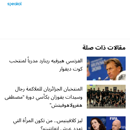
مقالات ذات صلة
الفرنسي هيرفيه رينارد مدرباً لمنتخب
كوت ديفوار
المنتخبان الجزائريان للملاكمة رجال
وسيدات يفوزان بكأسي دورة “مصطفى
هغرولاهوفيتش”
ليز كلافينيس.. من تكون المرأة التي
تهدد عرش إنفانتينو؟