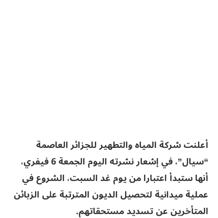
أعلنت شركة المياه والتطهير للجزائر العاصمة
“سيال”، في إشعار نشرته اليوم الجمعة 6 فيفري،
أنها ستبدأ اعتبارا من يوم غد السبت، الشروع في
عملية ميدانية لتحصيل الديون المترتبة على الزبائن
المتأخرين عن تسديد مستحقاتهم.