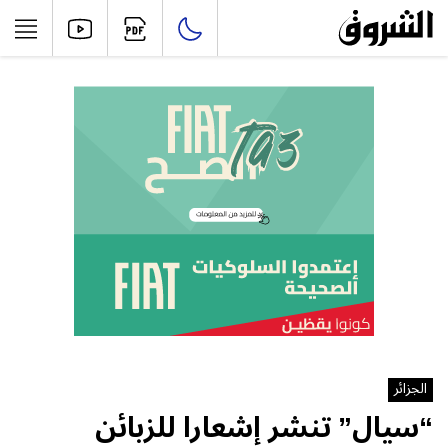
الجزائر
“سيال” تنشر إشعارا للزبائن