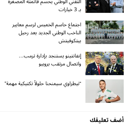
التقني الوطني يحسم قائمته المصغرة
بـ 3 خيارات
اجتماع حاسم الخميس لرسم معايير
الناخب الوطني الجديد بعد رحيل
بيتكوفيتش
إنفانتينو يستنجد بإدارة ترمب…
واتصال مرتقب بروبيو
“تيطراوي سيمنحنا حلولاً تكتيكية مهمة”
أضف تعليقك