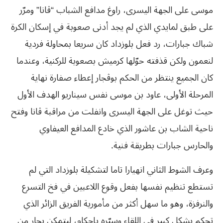
موسى على الجهة اليسرى، راوغ مدافع الشباب “ڤانا” ومرّر
على طبق لمايدي الذي لم يجد أدنى صعوبة في إسكان الكرة
شباك جبارات، رد فعل بلوزداد كان سريعا بمحاولة فردية
لنعمون ولكن قذفته حوّلها كرميش بصعوبة للركنية، وعندما
كان الجميع ينتظر من الحكم بوڤجار إعطاء صفارة نهاية
‬والحارس‮ ‬جبارات‮ ‬بطريقة‮ ‬فنية‮.‬
وعرف الشوط الثاني انهيارا تاما لتشكيلة بلوزداد التي لم
تستطع تنظيم نفسها بفعل وقوع اللاعبين في فخ التسرع
والنرفزة، وهو ما سهل أكثر من مأمورية الفريق الزائر الذي
تحكم بشكل كبير في اللقاء وسيّره بإحكام، ليتمكن بحار من