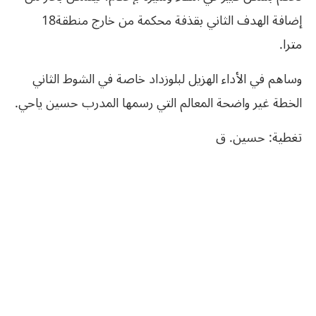
إضافة الهدف الثاني بقذفة محكمة من خارج منطقة‮ ‬18‮
‬مترا‮.‬
وساهم‮ ‬في‮ ‬الأداء‮ ‬الهزيل‮ ‬لبلوزداد‮ ‬خاصة‮ ‬في‮ ‬الشوط‮ ‬الثاني‮
‬الخطة‮ ‬غير‮ ‬واضحة‮ ‬المعالم‮ ‬التي‮ ‬رسمها‮ ‬المدرب‮ ‬حسين‮ ‬ياحي‮.‬
تغطية‮: ‬حسين‮. ‬ق