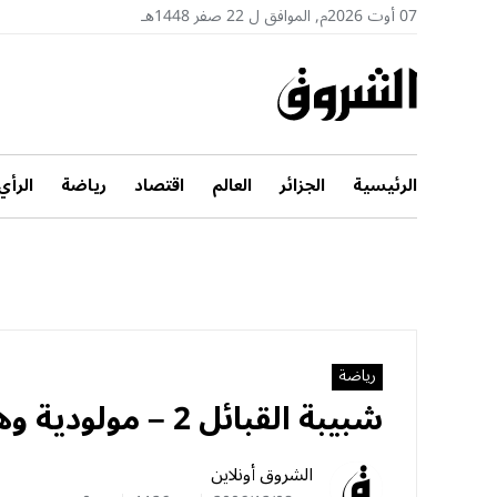
07 أوت 2026م, الموافق ل 22 صفر 1448هـ
الرئيسية
الجزائر
العالم
اقتصاد
رياضة
الرأي
رياضة
شبيبة القبائل 2 – مولودية وهران 1: الكناري يعود من بعيد
الشروق أونلاين