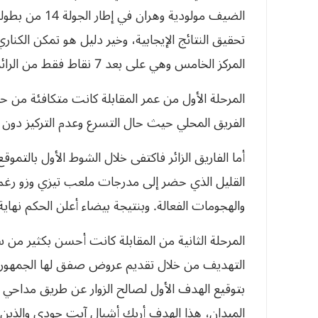
الضيف مولودية 
‬المركز‮ ‬الخامس‮ ‬وهي‮ ‬على‮ ‬بعد‮ ‬7‮ ‬نقاط‮ ‬فقط‮ ‬من‮ ‬الرائد‮ ‬وفاق‮ ‬سطيف‮.‬
المرحلة‮ ‬الأول‮ ‬من‮ ‬عمر‮ ‬المقاب‮‬‮‬‮‬‮‬‮‬‮‬‮‬‮‬‮‬‮‬‮‬‮‬‮‬‮
‬الفريق‮ ‬المحلي‮ ‬حيث‮ ‬حال‮ ‬التسرع‮ ‬وعدم‮ ‬التركيز‮ ‬د‮‬‮‬
أما الفاريق الزائر فاكتفى خلال الشوط الأول بالتمو
القليل الذي حضر إلى مدرجات ملعب تيزي وزو رغم
والهجومات الفعالة. وبنتيجة بيضاء أعلن الحكم نهاية
المرحلة الثانية من المقابلة كانت أحسن بكثير من
التهديف من خلال تقديم عروض صفق لها الجمهور ال
الميدان، هذا الهدف أربك أشبال آيت جودي والذين 