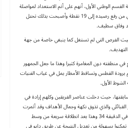
وهران في إطار الجولة 14 من بطولة القسم الوطني الأول، أنهم على أتم الاستعداد لمواصلة
لة كانت متكافئة من حيث الفرص التي لم تستغل كما ينبغي خاصة من جهة
ون التهديف.
قع في منطقته دون المغامرة كثيرا وهذا ما جعل الجمهور
 برودة القطس وتساقط الأمطار يمل في غياب الفنيات
 الشوط الأول.
 سابقتها، حيث دخلت عناصر الفريقين وكلهم إرادة في
قبائلي والذي تذوق نكهة وجمال الأهداف وقد أثمرت
بتوقيع الهدف الأول لصالح الزوار عن طريق مداحي في الدقيقة 34 وهذا بعد انطلاقة سريعة من وسط
تمكنوا بسهولة من تعديل النتيجة عن طريق دابو في