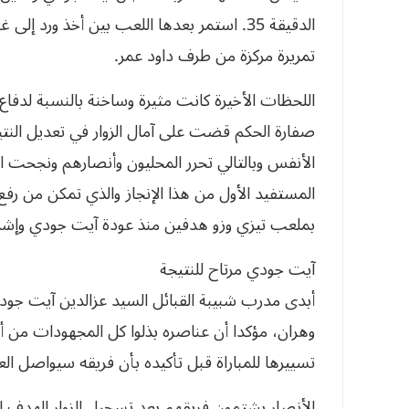
تمريرة مركزة من طرف داود عمر.
اللحظات الأخيرة كانت مثيرة وساخنة بالنسبة لدفاع 
صفارة الحكم قضت على آمال الزوار في تعديل ال
الأنفس وبالتالي تحرر المحليون وأنصارهم ونج‮‬‮‬‮‬‮‬‮
‬المستفيد‮ ‬الأول‮ ‬من‮ ‬هذا‮ ‬الإنجاز‮ ‬‮‬‮‬‮‬‮‬‮‬‮‬‮‬‮‬‮‬‮‬‮‬‮
‬بملعب‮ ‬تيزي‮ ‬وزو‮ ‬هدفين‮ ‬منذ‮ ‬عودة‮ ‬آيت‮ ‬جود‮‬‮‬‮‬‮‬‮‬
آيت‮ ‬جودي‮ ‬مرتاح‮ ‬للنتيجة
أبدى مدرب شبيبة القبائل السيد عزالدين آيت جودي
وهران، مؤكدا أن عناصره بذلوا كل المجهودات من أ
تسييرها للمباراة قبل تأكيده بأن فريقه سيواصل ‮‬‮‬
الأنصار‮ ‬يشتمون‮ ‬فريقهم‮ ‬بعد‮ ‬تسجيل‮ ‬الزوار‮ ‬الهدف‮ ‬