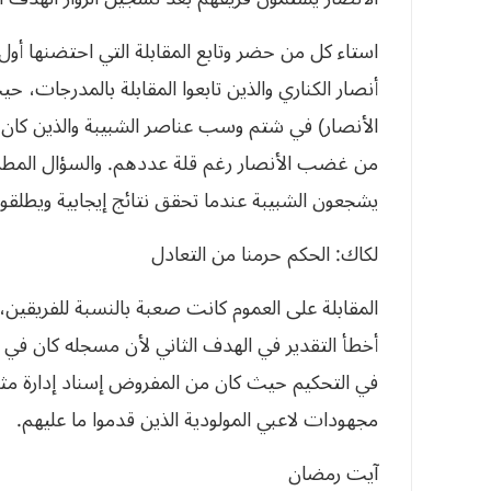
استاء كل من حضر وتابع المقابلة التي احتضنها 
أنصار الكناري والذين تابعوا المقابلة بالمدرجات، ح
الأنصار) في شتم وسب عناصر الشبيبة والذين كان
من غضب الأنصار رغم قلة عددهم. والسؤال المطروح
يشجعون الشبيبة عندما تحقق نتائج إيجابية ويطلقون
لكاك‮: ‬الحكم‮ ‬حرمنا‮ ‬من‮ ‬التعادل
المقابلة على العموم كانت صعبة بالنسبة للفريقين، و
أخطأ التقدير في الهدف الثاني لأن مسجله كان في 
في التحكيم حيث كان من المفروض إسناد إدار‮‬‮‬‮‬‮‬‮‬‮‬‮
‬مجهودات‮ ‬لاعبي‮ ‬المولودية‮ ‬الذين‮ ‬قدموا‮ ‬ما‮ ‬عليهم‮.‬
آيت‮ ‬رمضان