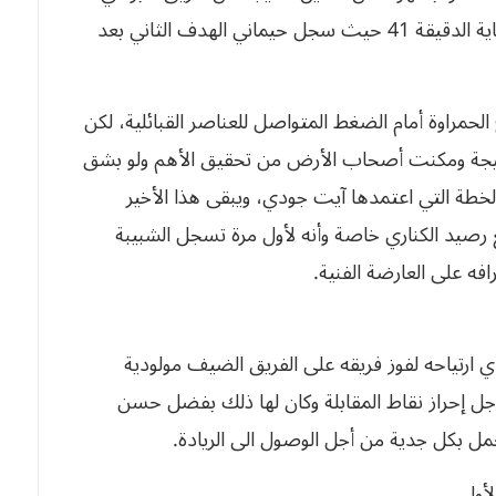
الدقيقة 35. استمر بعدها اللعب بين أخذ ورد إلى غاية الدقيقة 41 حيث سجل حيماني الهدف الثاني بعد
الحمراوة أمام الضغط المتواصل للعناصر القبائلية، لكن
نتيجة ومكنت أصحاب الأرض من تحقيق الأهم ولو بشق
حت الخطة التي اعتمدها آيت جودي، ويبقى هذا الأخير
والذي تمكن من رفع رصيد الكناري خاصة وأنه لأول مرة تسجل الشبيبة
ي وإشرافه على العارضة الفنية.
 ارتياحه لفوز فريقه على الفريق الضيف مولودية
جل إحراز نقاط المقابلة وكان لها ذلك بفضل حسن
العمل بكل جدية من أجل الوصول الى الريادة.
الأول