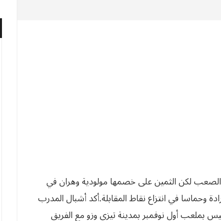
‬مواجهة‮ ‬تقليدية‮ ‬بتيزي‮ ‬وزو‮ ‬كان‮ ‬فيها‮ ‬زملاء‮ ‬دابو‮ ‬أكثر‮ ‬إرادة‮ ‬وحماسا‮ ‬في‮ ‬انتزاع‮ ‬نقاط‮ ‬المقابلة‮.‬أكد أشبال المدرب
س بملعب أول نوفمبر بمدينة تيزي وزو مع الفريق