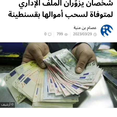
شخصان يزوّران الملف الإداري
لمتوفاة لسحب أموالها بقسنطينة
عصام بن منية
0
799
2023/03/29
أرشيف