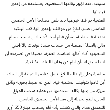
متوفية، بعد تزوير وثائقها الشخصية، بمساعدة من إحدى
قريباتها.
القضية تم فك خيوطها بعد تلقي مصلحة الأمن الحضري
الخامس عشر، لبلاغ من موظف بإحدى الوكالات البنكية
بمدينة قسنطينة، بشأن قيام أحد الأشخاص بسحب مبلغ
مالي بالعملة الصعبة من حساب سيدة توفيت بالأراضي
السعودية أثناء أدائها لمناسك العمرة، مضيفا في تصريحه أن
ابنها سبق له وأن أبلغ عن وفاتها للبنك منذ فترة.
مباشرة وعلى إثر ذلك البلاغ، تنقل عناصر الشرطة إلى البنك
أين قاموا بتوقيف المشتبه فيه، الذي تم ضبط بحوزته وثائق
مزورّة من بينها وكالة استخدمها في عملية سحب المبلغ
المالي، ليتم تحويله إلى مقر الأمن الحضري الخامس
للتحقيق معه، والذي كشف بأنه قام بسحب مبلغ 650 أورو