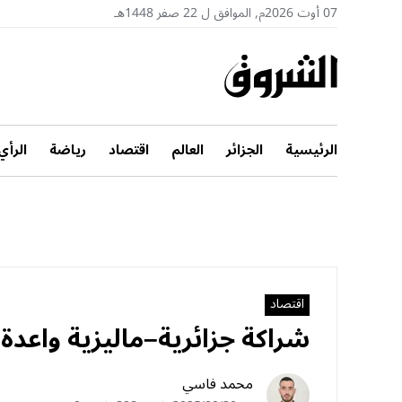
07 أوت 2026م, الموافق ل 22 صفر 1448هـ
الرئيسية
الجزائر
العالم
اقتصاد
رياضة
الرأي
اقتصاد
شراكة جزائرية–ماليزية واعدة 
محمد فاسي