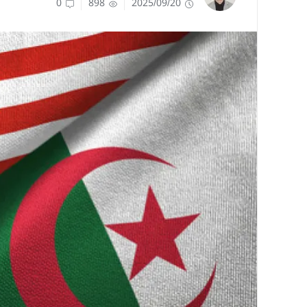
0
898
2025/09/20