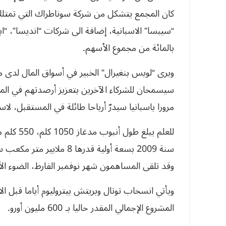
بالمائة من مجموع الأسهم.
ويرى “لويس بنغيرال” الخبير في أسواق المال لدى م
سيسمحان للشركاء الآخرين بتعزيز أرصدتهم في المشرو
مرورا باسبانيا سيدرّ أرباحا طائلة في المس‮‬‮‬‮‬‮‬‮‬
للعلم يبل
وقد تلقى المساهمون شهر نوفمبر الفارط، الضوء الأخضر ‮‬‮‬
‬المشروع‮ ‬الإجمالي‮ ‬المقدر‮ ‬حاليا‮ ‬بـ‮ ‬600‮ ‬مليون‮ ‬أورو‮.‬