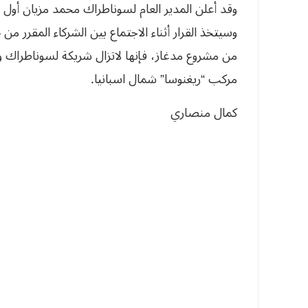
‬مركب‮ “‬ريغنوسا‮” ‬شمال‮ ‬اسبانيا‮.‬
كمال‮ ‬منصاري