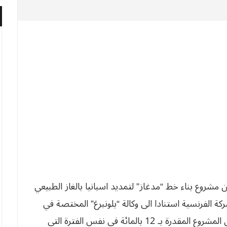
رورا بالبحر الأبيض المتوسط. وأعلنت الشركة الفرنسية استنادا الى وكالة “بلونبرغ” المختصة في
الأسواق المالية أمس الإثنين، أنها باعت حصتها في المشروع المقدرة بـ 12 بالمائة في نفس الفترة التي