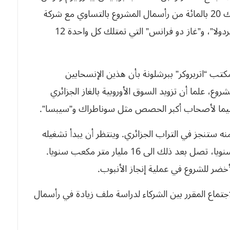
كان المجمع يتشكل من شركة سوناطراك التي تمتلك 20 بالمائة من رأسمال المشروع بالتساوي مع شركة
“سيبسا” الاسبانية، إضافة الى شركات “انديسا”، “ابردولا”، و”غاز دو فرانس” التي تمتلك كل واحدة 12
كتب “اتربروكر” ببرشلونة بأن هذين الإنسحابين
ع، علما أن تزويد السوق الأوروبية بالغاز الجزائري
تقبل، لاسيما لأصحاب أكبر الحصص مثل سوناطراك و”سيبسا”. 
غ طول أنبوب مدغاز 1050 كلم، 550 كلم منه ستنجز في التراب الجزائري. وينتظر أن يبدأ تشغيله
سنة 2009 بسعة أولية قدرها 8 ملايير متر مكعب سنويا، تصل بعد ذلك الى 16 مليار متر مكعب سنويا.
للشروع في عملية إنجاز الأنبوب.