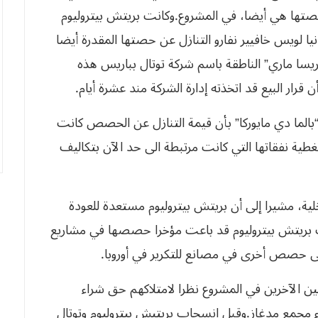
بالما دي مايوركا” بأن قيمة التنازل عن الحصص كانت
ية نفقاتها التي كانت مرتبطة الى حد الآن بتكاليف
استراتيجية داخلية، مشيرا إلى أن بريتش بيتروليوم مستعدة للعودة
 المستقبل. وكانت بريتش بيتروليوم قد باعت مؤخرا حصصها في مشاريع
لشمال، إضافة الى حصص أخرى في مصانع للتكرير في أوروبا. 
‬حصص‮ ‬كل‮ ‬طرف‮ ‬يتنازل،‮ ‬كما‮ ‬نص‮ ‬عليه‮ ‬اتفاق‮ ‬إنشاء‮ ‬مجمع‮ ‬مدغاز‮.‬وقبل انسحاب بريتيش بيتروليوم وتوتال