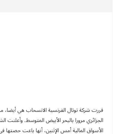
‬الجزائري‮ ‬م‮‬‮‬‮‬‮‬