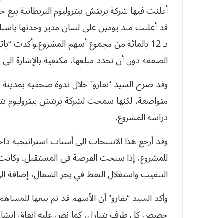
‬الصفقة‮ ‬دون‮ ‬أن‮ ‬تحدد‮ ‬مبلغها،‮ ‬مكتفية‮ ‬بالإشارة‮ ‬الى‮ ‬أن‮ ‬قرار‮ ‬البيع‮ ‬قد‮ ‬اتخذته‮ ‬إدارة‮ ‬الشركة‮ ‬مند‮ ‬عشرة‮ ‬أيام‮.‬
وقد صرح السيد “نفارو” خلال ندوة صحفية بمدينة “
متواضعة، لكنها سمحت لشركة بريتش بيتروليوم بتغط
دراسة المشروع.
وقد‮ ‬أرجع‮ ‬هذا‮ ‬الانسحاب‮ ‬الى‮ ‬أسباب‮ ‬‮‬‮‬‮‬‮‬‮‬‮‬‮‬‮‬‮
‬للمشروع،‮ ‬إذا‮ ‬سنحت‮ ‬الفرصة‮ ‬في‮‬‮‬‮‬‮‬‮‬‮‬‮‬‮‬‮‬‮‬‮
‬التنقيب‮ ‬واستغلال‮ ‬النفط‮ ‬في‮ ‬بحر‮ ‬ا‮‬‮‬‮‬‮‬‮‬‮‬‮‬‮‬‮‬‮‬