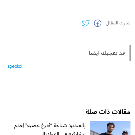
شارك المقال
قد يعجبك ايضا
مقالات ذات صلة
بِالفيديو: شياخة “يُفرغ غضبه” لِعدم
مشاركته في المونديال