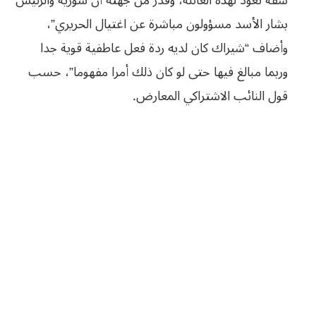
شقة تعود لهذه العائلة، وقدر من جهته أن سورية والرئيس
بشار الأسد مسؤولون مباشرة عن اغتيال الحريري”،
وأضاف “شيراك كان لديه ردة فعل عاطفية قوية جدا
وربما مبالغ فيها حتى لو كان ذلك أمرا مفهوما”، حسب
قول النائب الاشتراكي المعارض.