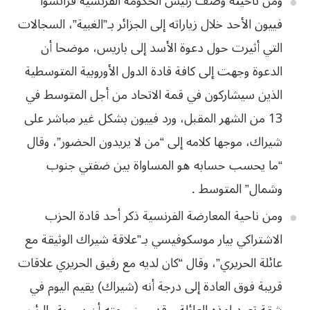
ومن ناحيته وصف رئيس الحكومة الفرنسية فرانسوا
فييون الأحد خلال زياراته إلى الجزائر بـ”الغبية”، السجالات
التي أثيرت حول دعوة الأسد إلى باريس، موضحا أن
الدعوة وجهت إلى كافة قادة الدول الأوروبية المتوسطية
الذين سيشاركون في قمة الاتحاد من أجل المتوسط في
13 من الشهر المقبل، ورد فييون بشكل غير مباشر على
شيراك، موجها كلامه إلى “من لا يريدون الحضور”، وقال
“ما يحسب حسابه هو المساواة بين ضفتي جنوب
وشمال” المتوسط .
ومن ناحية المعارضة الفرنسية ذكر أحد قادة الحزب
الاشتراكي بيار موسكوفيسي بـ”علاقة شيراك الوثيقة مع
عائلة الحريري”، وقال “كان لديه مع رفيق الحريري علاقات
قريبة فوق العادة إلى درجة أنه (شيراك) يقيم اليوم في