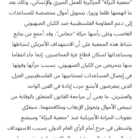
“جمعية البركة” الجزائرية للعمل الخيري والإنساني، وذلك بعد
ما اتهمتها ظلما وزورا، بتحويل أموال مخصصة للمساعدات
إلى دعم المقاومة الفلسطينية ضد الكيان الصهيوني
الغاصب وعلى رأسها حركة “حماس”، وقد أجمع من يتابع
نشاط هذه الجمعية على أن الاستهداف الأمريكي لنشاطها
ومساعداتها لسكان قطاع غزة المحاضرين، إنما جاء انتقاما
منها بتحريض من الكيان الصهيوني، بسبب جرأتها وقوتها
في إيصال المساعدات لمحتاجيها من الفلسطينيين العزل،
الذين يتعرضون لأبشع حرب إبادة في القرن الواحد
والعشرين، ما يعني أن مراجعة القانون المتعلق بالوقاية من
تبييض الأموال وتمويل الإرهاب ومكافحتهما، سيعرّي
عقوبات الخزانة الأمريكية ضد “جمعية البركة” وسيضع
واشنطن في حرج أمام الرأي العام الدولي بسبب الاستهداف