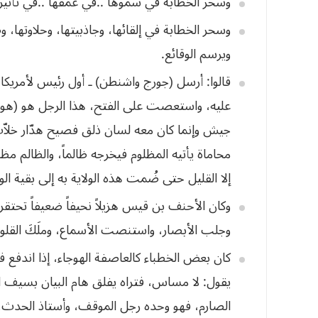
وسحر‭ ‬الخطابة‭ ‬في‭ ‬سموها‭.. ‬في‭ ‬عمقها‭.. ‬في‭ ‬تأثيرها‭.. ‬في‭ ‬معانيها‭.. ‬في‭ ‬عواطفها‭. ‬
‬ويرسم‭ ‬الوقائع‭. ‬
قالوا: أرسل (جورج واشنطن) ـ أول رئيس لأمريكا ـ
عليه، واستعصت على الفتح، هذا الرجل هو (هوس
‬إلا‭ ‬القليل‭ ‬حتى‭ ‬ضُمت‭ ‬هذه‭ ‬الولاية‭ ‬به‭ ‬إلى‭ ‬بقية‭ ‬الولايات‭. ‬
‬وجلب‭ ‬الأبصار،‭ ‬واستنصت‭ ‬الأسماع،‭ ‬وملَكَ‭ ‬القلوب،‭ ‬وهذه‭ ‬هي‭ ‬البلاغة‭. ‬
كان بعض الخطباء كالعاصفة الهوجاء، إذا اندفع
يقول: لا مساس، فتراه يفلق هام البيان بسيف ا
الصارم، فهو وحده رجل الموقف، وأستاذ الحدث، 