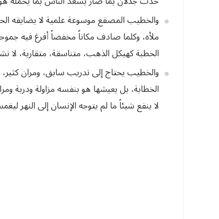
‬حدث‭ ‬جذلان‭ ‬بما‭ ‬صار‭ ‬يسعد‭ ‬الناس‭ ‬بما‭ ‬يحمله‭ ‬هو‭ ‬في‭ ‬نفسه‭ ‬وخفاياه‭. ‬
والخطيب المصقع موسوعة علمية لا يضايقه الحد
ملأه، وكلما صادف مكاناً مخفضاً أفرغ فيه جموحه،
الخطبة كهيكل الذهب، متناسقة، متقاربة، لا نشاز ف
والخطيب يحتاج إلى تدريب سابق، ومران كثير، 
الخطابة، بل يعيشها هو بنفسه مزاولة ودربة ومران
لا ينفع شيئاً ما لم يتوجه الإنسان إلى النهر ليغمس نفسه‭‬‭‬‭‬‭‬