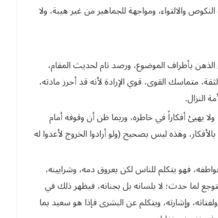
اء الذهن بأطراف الموضوع، ورصد تام لحديث المقام،
ة، متماسك القوى، قوي الإرادة لأنه قد أحرز مادته،
ة النزال.
 ولا يهيئ أفكاراً في خاطره، وربما ظن أن وقوفه أمام
الأفكار، وهذه ليس بصحيح (ولو أرادوا الخروج لأعدوا له
اطفه، فهو يتكلم للناس لكن بعروق دمه، وشرايينه،
توجع لما حدث؛ لا بلسانه بل بجنانه، فيظهر ذلك في