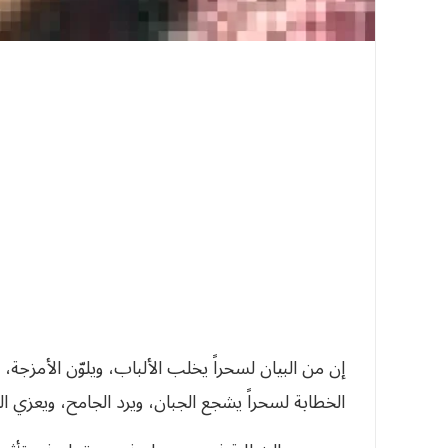
‬الخطابة‭ ‬لسحراً‭ ‬يشجع‭ ‬الجبان،‭ ‬ويرد‭ ‬الجامح،‭ ‬ويعزي‭ ‬المصاب،‭ ‬ويسخّي‭ ‬البخيل،‭ ‬ويقدم‭ ‬الهيّاب‭. ‬