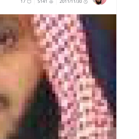
17
5141
2011/11/30