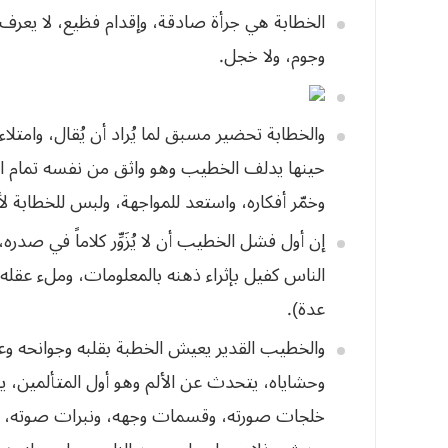
‬وجوم،‭ ‬ولا‭ ‬خجل‭. ‬
والخطابة تحضير مسبق لما يُراد أن يُقال، وامتل
حينها يدلف الخطيب وهو واثق من نفسه تمام الثق
وخمّر أفكاره، واستعد للمواجهة، ولبس للخطابة لأم
إن أول فشل الخطيب أن لا يُزَوِّر كلاماً في صدره،
الناس كفيل بإثراء ذهنه بالمعلومات، وملء عقله ب
عدة).
والخطيب القدير يعيش الخطبة بقلبه وجوانحه وعو
وحشاياه، يتحدث عن الألم وهو أول المتألمين، ي