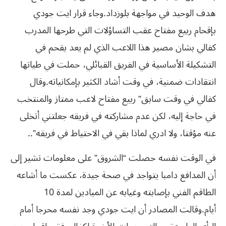
هدف الوحيد في مواجهة بلوزداد.وجاء قرار ايت جودي
بإقحام ربيع مفتاح عقب التساؤلات التي طرحها المدرب
كفالي بشان مصير هذا اللاعب الذي لم يعد يقحم في
التشكيلة الأساسية في الفريق القبائلي، حملت في طياتها
انتقادات ضمنية، في وقت أشاد الكثير بإمكانياته.وقال
كفالي في وقت سابق” ربيع مفتاح لاعب ممتاز والمنتخب
في حاجة إليه، لكن عدم مشاركته في فريقه جعلتني أتخلى
عنه مؤقتا، ولا ادري لماذا بقي في الاحتياط في فريقه”..
في الوقت نفسه حصلت “الشروق” على معلومات تشير إلى
أن المدافع دامبا يتواجد في صحة جيدة، عكست ما أشاعه
الطاقم الفني بإصابته وغيابه عن الميادين لمدة 10
أيام.وقالت المصادر أن ايت جودي وجد نفسه محرجا أمام