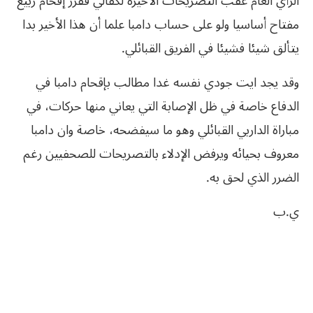
الرأي العام عقب التصريحات الأخيرة لكفالي فقرر إقحام ربيع
مفتاح أساسيا ولو على حساب دامبا علما أن هذا الأخير بدا
يتألق شيئا فشيئا في الفريق القبائلي.
وقد يجد ايت جودي نفسه غدا مطالب بإقحام دامبا في
الدفاع خاصة في ظل الإصابة التي يعاني منها حركات، في
مباراة الداربي القبائلي وهو ما سيفضحه، خاصة وان دامبا
معروف بحيائه ويرفض الإدلاء بالتصريحات للصحفيين رغم
الضرر الذي لحق به.
ي.ب