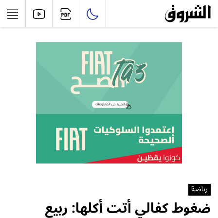
رياضة
ضغوط كفالي أتت أكلها: ربيع