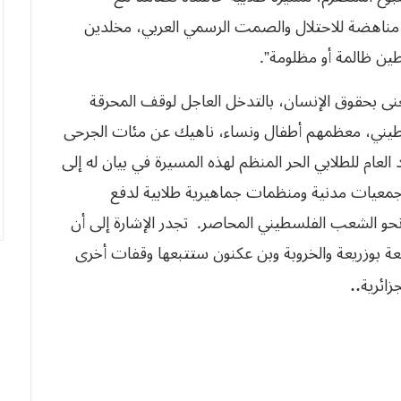
 مناهضة للاحتلال والصمت الرسمي العربي، مخلدين
ين ظالمة أو مظلومة”.
عنى بحقوق الإنسان، بالتدخل العاجل لوقف المحرقة
ت بحياة أزيد من 130 شهيد فلسطيني، معظمهم أطفال ونساء، ناهيك عن مئات الجرحى
لعام للطلابي الحر المنظم لهذه المسيرة
في
بيان
له
إلى
جمعيات
مدنية
ومنظمات
جماهيرية
طلابية
لدفع
حو
الشعب
الفلسطيني
المحاصر
.
تجدر
الإشارة
إلى
أن
عة
بوزريعة
والخروبة
وبن
عكنون
ستتبعها
وقفات
أخرى
جزائرية
..