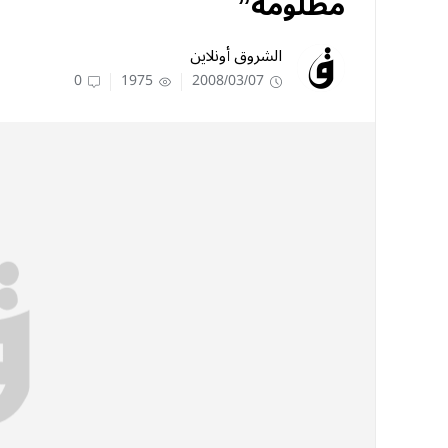
مظلومة”
الشروق أونلاين
0
1975
2008/03/07