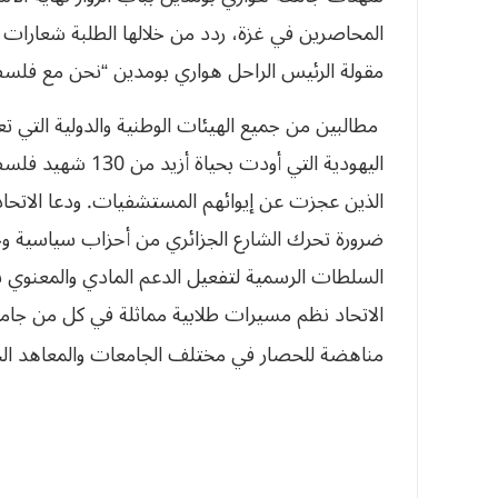
المحاصرين في غزة، ردد من خلالها الطلبة شعارات
مقولة الرئيس الراحل هواري بومدين “نحن مع فلسط
مطالبين من جميع الهيئات الوطنية والدولية التي ت
اليهودية التي أود
الذين عجزت عن إيوائهم المستشفيات. ودعا الاتحاد ا
ضرورة
تحرك
الشارع
الجزائري
من
أحزاب
سياسية
و
السلطات
الرسمية
لتفعيل
الدعم
المادي
والمعنوي
ن
الاتحاد
نظم
مسيرات
طلابية
مماثلة
في
كل
من
جام
مناهضة
للحصار
في
مختلف
الجامعات
والمعاهد
ال