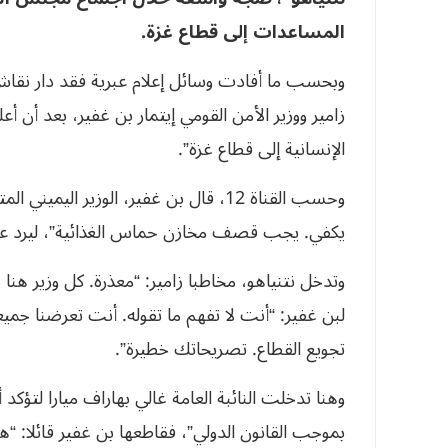
المساعدات إلى قطاع غزة.
وبحسب ما أفادت وسائل إعلام عبرية فقد دار نقاش 
زامير ووزير الأمن القومي إيتمار بن غفير، بعد أن أ
الإنسانية إلى قطاع غزة”.
وحسب القناة 12، قال بن غفير، الوزير ا
يكفي. يجب قصف مخازن حماس الغذائية”، ليرد عليه 
وتدخل نتنياهو، مخاطبا زامير: “معذرة. كل وزير هنا 
لبن غفير: “أنت لا تفهم ما تقوله. أنت تعرضنا جميع
تجويع القطاع. تصريحاتك خطيرة”.
وهنا تدخلت النائبة العامة غالي بهاراف ميارا لتؤكد
بموجب القانون الدولي”، فقاطعها بن غفير قائلا: “ه