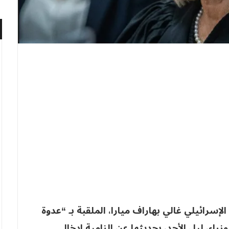
إسرائيلي غالي بهاراف ميارا، الملقبة بـ “عدوة
اء، ليل الأحد، بحديثها عن إلزامية إدخال