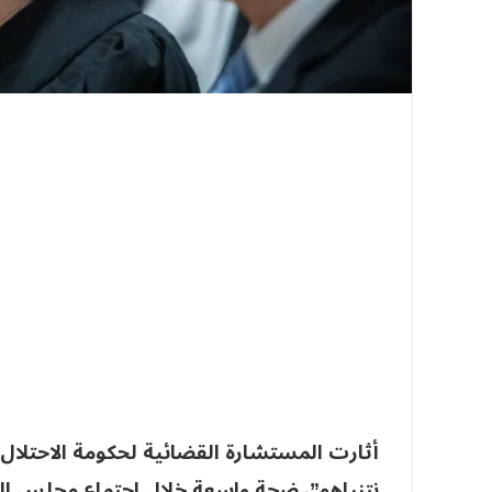
أثارت المستشارة القضائية لحكومة الاحتلال ال
نتنياهو”، ضجة واسعة خلال اجتماع مجلس الوزر