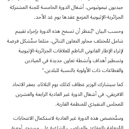
جيديون تيموثيوس، أشغال الدورة الخامسة للجنة المشتركة
الجزائرية-الإثيوبية المزمع عقدها يوم غد الأحد.
وحسب البيان “يُنتظر أن تسمح هذه الدورة بإجراء تقييم
شامل لمُختلف محاور التعاون الثنائي، مثلما ستُشكل فرصة
لإثراء الإطار القانوني الناظم للعلاقات الجزائرية-الإثيوبية
وتسطير أهداف وأنشطة تعاون جديدة في الميادين
والقطاعات ذات الأولوية بالنسبة للبلدين.”
كما سيشارك الوزير عطاف كذلك يوم الثلاثاء، بمقر الاتحاد
الافريقي، في أشغال الدورة غير العادية الرابعة والعشرين
للمجلس التنفيذي للمنظمة القارية.
وستُخصص هذه الدورة غير العادية لاستكمال الانتخابات
المُتعلقة بالمقاعد والمناصب الشاغرة على مستوى أجهزة