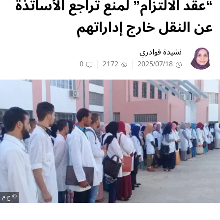
“عقد الالتزام” لمنع تراجع الأساتذة
عن النقل خارج إداراتهم
نشيدة قوادري
0
2172
2025/07/18
ح.م