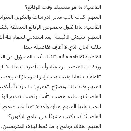
القاضية: ما هو منصبك وقت الوقائع؟
المتهم: كنت نائب مدير الدراسات والتكوين المتو
القاضية: ماذا تقول بخصوص الوقائع المتعلقة بك
ملف الحال الذي لا أعرف تفاصيله جيدا.
القاضية تقاطعه قائلة: “لكنك أنت المسؤول عن ال
ورفضت المنصب رسميا، وأنت اعترفت بذلك؟” ليرد ع
“الملفات فعليا بقيت تحت إمرتك وحيازتك ورفضت ت
المتهم يفند ذلك ويصرّح: “عمري” ما حزت أو أخف
القاضية ترد عليه بغضب: “أنت رفضت تقديم الو
ليجب عليها المتهم بعبارة واحدة: “هذا غير صحيح”.
القاضية: أنت كنت مشرفا على برامج التكوين؟
المتهم: هناك برنامج واحد فقط لهؤلاء المتربصين.