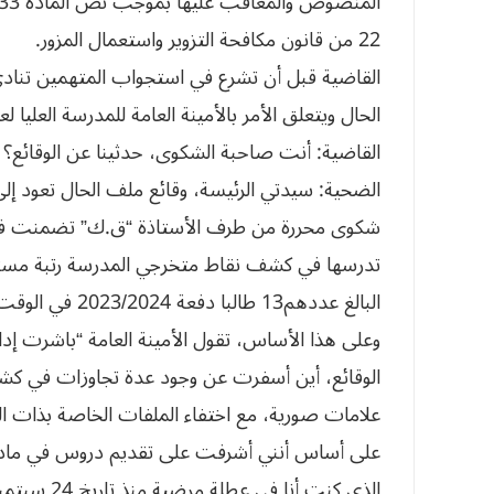
22 من قانون مكافحة التزوير واستعمال المزور.
القاضية قبل أن تشرع في استجواب المتهمين تناد
الحال ويتعلق الأمر بالأمينة العامة للمدرسة العليا لع
القاضية: أنت صاحبة الشكوى، حدثينا عن الوقائع؟
شكوى محررة من طرف الأستاذة “ق.ك” تضمنت في طيا
تدرسها في كشف نقاط متخرجي المدرسة رتبة مستشار
البالغ عددهم13 طالبا دفعة 2023/2024 في الوقت الذي لم تقم بعملية التقييم “الاختبار”.
وعلى هذا الأساس، تقول الأمينة العامة “باشرت إ
علامات صورية، مع اختفاء الملفات الخاصة بذات ال
على أساس أنني أشرفت على تقديم دروس في مادة ال