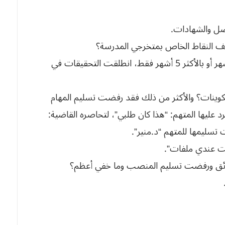
اصل والشهادات.
شف النقاط الخاص بمتخرجي المدرسة؟
المتهم: سيدتي الرئيسة، بعد استلامي للمهام بـ4 أشهر أو بالأكثر 5 أشهر فقط، انطلقت التحقيقات في
تكوينات؟ والأكثر من ذلك فقد رفضت تسليم المهام
ليها المتهم: “هذا كان طلبي”، لتحاصره القاضية:
سليمها للمتهم “د.منير”.
يت عندي ملفات”.
ثائق ورفضت تسليم المنصب وما خفي أعظم؟