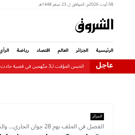
08 أوت 2026م, الموافق ل 23 صفر 1448هـ
الرئيسية
الجزائر
العالم
اقتصاد
رياضة
الرأي
عاجل
الحبس المؤقت لـ3 متّهمين في قضية حادث حافلة بومرداس
الجزائر
الفصل في الملف يوم 28 جوان الجاري... والنيابة تلتمس :