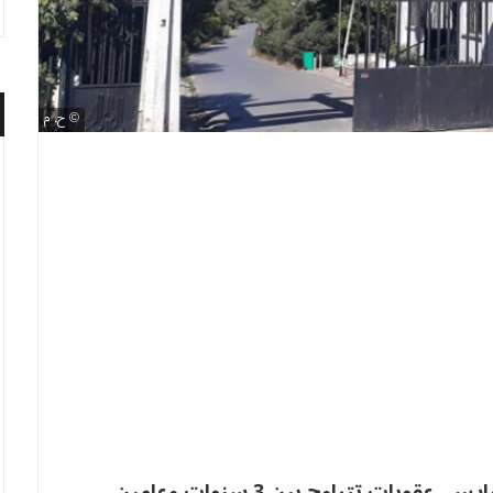
ح. م
طلب وكيل الجمهورية لدى محكمة بئر مراد رايس، عقوبات تتراوح بين 3 سنوات وعامين