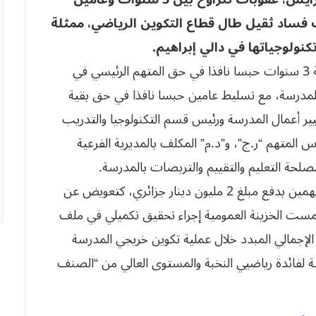
 فساد ثقيل طال قطاع التكوين الرياضي، ممثلة
كنولوجياتها في دالي إبراهيم.
وبهذا الصدد، التمس ممثل الحق العام توقيع عقوبة 3 سنوات حبسا نافذا في حق المتهم الرئيسي في
لمدرسة، مع تسليط عامين حبسا نافذا في حق بقية
ر أعمال المدرسة ورئيس قسم التكنولوجيا والتدريب
المتهم “ر.ج”، و”د.م” المكلف بالمديرية الفرعية
لحة التعليم والتقييم والتربصات بالمدرسة.
بالمقابل، فقد طالبت دفاع الضحية “زينب.ب” المتهمين بدفع مبلغ 2 مليون دينار جزائري، كتعويض عن
تمست الخزينة العمومية إجراء تحقيق تكميلي في ملف
لإجمالي المبدد خلال عملية تكوين خريجي المدرسة
ياضة لفائدة رياضيي النخبة والمستوى العالي من “الصنف