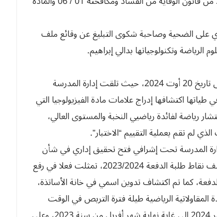
المنصوص والمعاقب عليها بموجب نص المادة 33 من قانون الوقاية من الفساد ومكافحته 01 / 06 والمادة
ي على الضحية وصاحبة شكوى التبليغ عن وقائع ملف
لوم الرياضة وتكنولوجياتها بدالي إبراهيم.
الضحية: سيدتي الرئيسة، وقائع ملف الحال تعود إلى تاريخ 20 أوت 2024، حيث تلقت إدارة المدرسة
تها اكتشافها إدراج علامات مادة الفيزيولوجيا التي
 رياضة لفائدة رياضيي النخبة والمستوى العالي،
دارة المدرسة تحت إشرافي فتح تحقيق إداري في شأن
الوقائع، أين أسفرت عن وجود عدة تجاوزات في كشف نقاط طلبة الدفعة 2023/2024، تمثلت فعلا في رفع
دفعة، كما تم اكتشاف تدوين اسمي في خانة الأساتذة،
مقاولاتية الرياضية طيلة فترة التربص في الوقت
الذي كنت أنا في عطلة مرضية منذ تاريخ 24 سبتمبر 2024 إلى غاية نهاية شهر أفريل من سنة 2023، وعلى