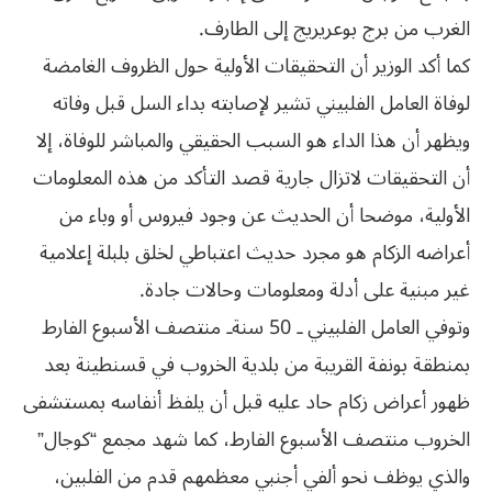
الغرب‮ ‬من‮ ‬برج‮ ‬بوعريريج‮ ‬إلى‮ ‬الطارف‮. ‬
كما أكد الوزير أن التحقيقات الأولية حول الظروف الغامضة
لوفاة العامل الفلبيني تشير لإصابته بداء السل قبل وفاته
ويظهر أن هذا الداء هو السبب الحقيقي والمباشر للوفاة، إلا
أن التحقيقات لاتزال جارية قصد التأكد من هذه المعلومات
‬غير‮ ‬مبنية‮ ‬على‮ ‬أدلة‮ ‬ومعلومات‮ ‬وحالات‮ ‬جادة‮.‬
وتوفي العامل الفلبيني ـ 50 سنةـ منتصف الأسبوع الفارط
بمنطقة بونفة القريبة من بلدية الخروب في قسنطينة بعد
ظهور أعراض زكام حاد عليه قبل أن يلفظ أنفاسه بمستشفى
الخروب منتصف الأسبوع الفارط، كما شهد مجمع “كوجال”
والذي يوظف نحو ألفي أجنبي معظمهم قدم من الفلبين،