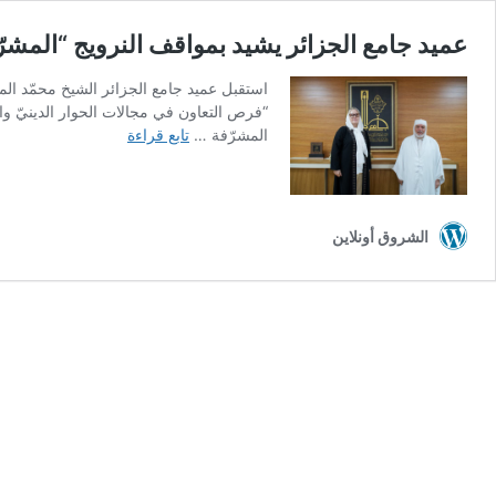
عميد جامع الجزائر يشيد بمواقف النرويج “المشرّ
استقبل عميد جامع الجزائر الشيخ محمّد الم
“فرص التعاون في مجالات الحوار الدينيّ والث
عميد
المشرّفة …
تابع قراءة
جامع
الجزائر
يشيد
بمواقف
الشروق أونلاين
النرويج
“المشرّفة”
تجاه
القضية
الفلسطينية