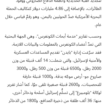
لتجديد القبة الحديدية وأنظمة الدفاع الصاروخي ووقود
الطائرات، بالإضافة إلى 4.86 مليارات دولار كتكاليف الحملة
البحرية الأمريكية ضدّ الحوثيين باليمن، وهو رقمٌ قياسي خلال
عام.
وحسب تقارير “خدمة أبحاث الكونغرس”، وهي الجهة البحثية
التي تمدّ أعضاء الكونغرس بالمعلومات والبيانات اللازمة،
فقد سرّعت إدارة “بايدن” تقديم المساعدات العسكرية
والأمنية لإسرائيل، والتي شملت: 14 ألف قنبلة من وزن
2000 رطل، و6500 قنبلة من وزن 500 رطل، و3000
صاروخ جو- أرض موجّه بدقة، و1000 قنبلة خارقة
للتحصينات، و2600 قنبلة صغيرة تلقى جوّا، كما أشار تقرير
لوكالة “بلومبيرغ” إلى تسلُّم إسرائيل أسلحة وذخائر أخرى،
منها: 36 ألف طلقة من ذخيرة المدافع، و1800 من الذخائر