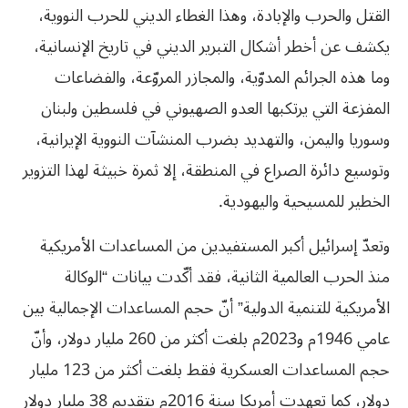
القتل والحرب والإبادة، وهذا الغطاء الديني للحرب النووية،
يكشف عن أخطر أشكال التبرير الديني في تاريخ الإنسانية،
وما هذه الجرائم المدوّية، والمجازر المروّعة، والفضاعات
المفزعة التي يرتكبها العدو الصهيوني في فلسطين ولبنان
وسوريا واليمن، والتهديد بضرب المنشآت النووية الإيرانية،
وتوسيع دائرة الصراع في المنطقة، إلا ثمرة خبيثة لهذا التزوير
الخطير للمسيحية واليهودية.
وتعدّ إسرائيل أكبر المستفيدين من المساعدات الأمريكية
منذ الحرب العالمية الثانية، فقد أكّدت بيانات “الوكالة
الأمريكية للتنمية الدولية” أنّ حجم المساعدات الإجمالية بين
عامي 1946م و2023م بلغت أكثر من 260 مليار دولار، وأنّ
حجم المساعدات العسكرية فقط بلغت أكثر من 123 مليار
دولار، كما تعهدت أمريكا سنة 2016م بتقديم 38 مليار دولار