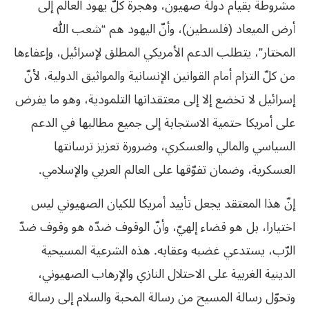
مشروطة بقيام دولة صهيون، وهجرة كلّ يهود العالم إلى
أرض الميعاد (فلسطين)، وأنّ اليهود هم “شعب الله
المختار”، يتطلب الدعم الأمريكي المطلق لإسرائيل، وإعفاءها
من كلّ التزام أمام القوانين الإنسانية والمواثيق الدولية، لأنّ
إسرائيل لا تخضع إلا إلى معتقداتها التلمودية، وهو ما يفرض
على أمريكا حتمية الاستجابة إلى جميع مطالبها في الدعم
السياسي والمالي والعسكري، وضرورة تعزيز ترسانتها
العسكرية، وضمان تفوّقها على العالم العربي والإسلامي.
إنّ هذا المعتقد يجعل تأييد أمريكا للكيان الصهيوني ليس
اختيارا، بل هو قضاء إلهيّ، وأنّ الوقوف ضدّه هو وقوف ضدّ
الرّب، يستدعي غضبه وعقابه. هذه الشرعية المسيحية
الدينية الغربية على الاحتلال النازي والإرهاب الصهيوني،
وتحوّل رسالة المسيح من رسالة المحبة والسلام إلى رسالة