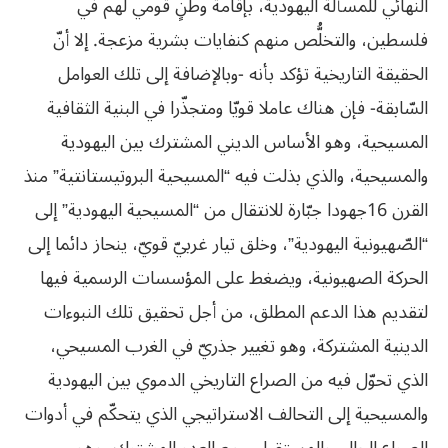
النهائي للمسألة اليهودية، بإقامة وطنٍ قومي لهم في
فلسطين، والتخلُّص منهم كنفايات بشرية مزعجة. إلا أنّ
الحقيقة التاريخية تؤكد بأنه -وبالإضافة إلى تلك العوامل
السّابقة- فإن هناك عاملا قويّا ومتجذّرا في البنية الثقافية
المسيحية، وهو الأساس الديني المشترك بين اليهودية
والمسيحية، والذي بذلت فيه “المسيحية البروتيستانتية” منذ
القرن 16جهودا جبّارة للانتقال من “المسيحية اليهودية” إلى
“الصّهيونية اليهودية”، وخلق تيار غربيّ قويّ، ينحاز دائما إلى
الحركة الصهيونية، ويضغط على المؤسسات الرسمية فيها
لتقديم هذا الدعم المطلق، من أجل تحقيق تلك النبوءات
الدينية المشتركة، وهو تغيير جذريّ في الغرب المسيحي،
الذي تحوّل فيه من الصراع التاريخي الدموي بين اليهودية
والمسيحية إلى التحالف الاستراتيجي الذي يتحكّم في أدوات