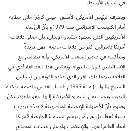
في الشرق الأوسط.
ويعترف الرئيس الأمريكي الأسبق “جيمي كارتر” خلال خطابه
أمام الكنيست الإسرائيلي سنة 1979م بأنّ الرؤساء
الأمريكيين الذين سبقوه جسّدوا الإيمان، بأن جعلوا علاقات
أمريكا بإسرائيل أكثر من علاقات خاصة، فهي فريدةٌ
ومتأصّلة في ضمير الشعب الأمريكي، وأنه يتقاسم مع
الإسرائيليين نبوءات التوراة. ويعكس هذا البعد العقائدي في
العلاقة بينهما ذلك القرار الذي اتخذه الكونغرس (مجلس
الشيوخ والنواب) سنة 1995م باعتبار القدس عاصمة موحّدة
لليهود، ويجب نقل السفارة الأمريكية إليها، وهو ما يؤكد بكلّ
وضوح بأنّ الأصولية الإنجيلية المتصهينة لا تقدّم نبوءات
دينية فقط، بل هي من ترسم السياسة الخارجية لأمريكا
اتجاه العالم العربي والإسلامي، ولو على حساب المصالح