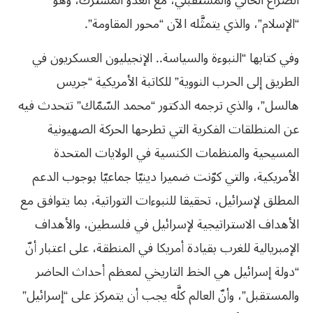
الصراع الحالي والمستقبلي، مع العدو المشترك، وهو
“الإسلام”، والذي يتمثَّله الآن “محور المقاومة”.
وفي كتابها “النبوءة والسياسة.. الإنجيليون العسكريون في
الطريق إلى الحرب النووية” للكاتبة الأمريكية “جريس
هالسل”، والذي ترجمه الدكتور “محمد السّمّاك” تتحدث فيه
عن المنطلقات الفكرية التي تطرحها الحركة الصهيونية
المسيحية والمنظمات الكنسية في الولايات المتحدة
الأمريكية، والتي كوّنت ضميرا دينيّا جماعيّا بوجوب الدعم
المطلق لإسرائيل، تحقيقا للنبوءات التوراتية، بما يتوافق مع
الأهداف الاستراتيجية لإسرائيل في فلسطين، والأهداف
الإمبريالية للغرب بقيادة أمريكا في المنطقة، على اعتبار أنّ
“دولة إسرائيل هي الخط التاريخي لمعظم أحداث الحاضر
والمستقبل”، وأنّ العالم كلَّه يجب أن يتمركز على “إسرائيل”