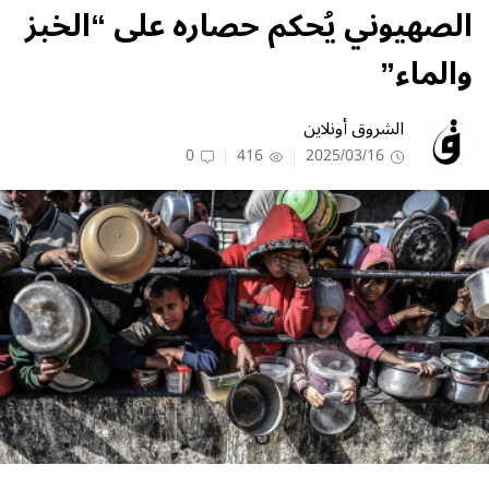
الصهيوني يُحكم حصاره على “الخبز
والماء”
الشروق أونلاين
0
416
2025/03/16