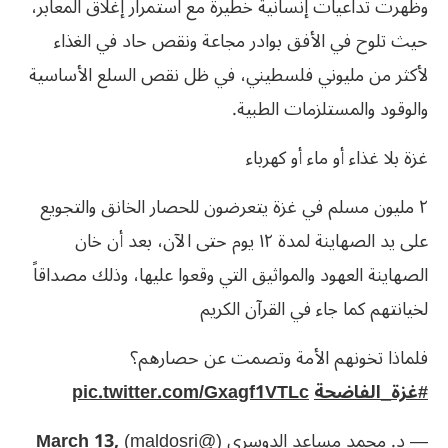
وظهرت تداعيات إنسانية خطيرة مع استمرار إغلاق المعابر،
حيث تلوح في الأفق بوادر مجاعة ونقص حاد في الغذاء
لأكثر من مليوني فلسطيني، في ظل نقص السلع الأساسية
والوقود والمستلزمات الطبية.
غزة بلا غذاء أو ماء أو كهرباء
٢ مليون مسلم في غزة يتعرضون للحصار الخانق والتجويع
على يد الصهاينة لمدة ١٢ يوم حتى الآن، بعد أن خان
الصهاينة العهود والمواثيق التي وقعوا عليها، وذلك مصداقاً
لخيانتهم كما جاء في القرآن الكريم
فلماذا تخونهم الأمة وتصمت عن حصارهم؟
#غزة_الفاضحة
pic.twitter.com/Gxagf1VTLc
— د. محمد مساعد الدوسري (@maldosri)
March 13,